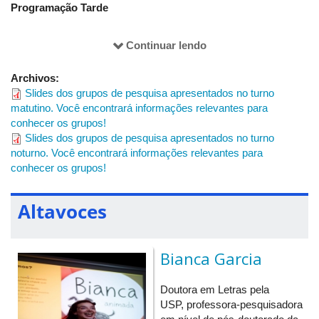
Programação Tarde
14:00/17:00 - Minicurso - Inteligência Artificial com a Profa.
Bianca Garcia (5O - B)
Continuar lendo
Programação Noite
Archivos:
19:00/20:15 - Painel de Grupos de Pesquisa da Noite (5R - CD)
Slides dos grupos de pesquisa apresentados no turno
matutino. Você encontrará informações relevantes para
20:15/20:30 - Intervalo
conhecer os grupos!
20:30/22:00 - Comunicações Orais (Verificar Sala)
Slides dos grupos de pesquisa apresentados no turno
noturno. Você encontrará informações relevantes para
conhecer os grupos!
Altavoces
Bianca Garcia
Doutora em Letras pela
USP, professora-pesquisadora