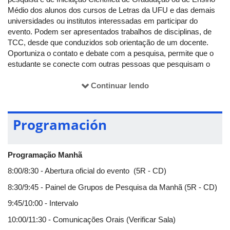
Médio dos alunos dos cursos de Letras da UFU e das demais
universidades ou institutos interessadas em participar do
evento. Podem ser apresentados trabalhos de disciplinas, de
TCC, desde que conduzidos sob orientação de um docente.
Oportuniza o contato e debate com a pesquisa, permite que o
estudante se conecte com outras pessoas que pesquisam o
mesmo tema e temas distintos e promove a integração entre
participantes. Proporciona à comunidade acadêmica e
Continuar lendo
membros da comunidade externa oportunidades de expor e
discutir questões contemporâneas voltadas à pesquisa na área
de Letras.
Programación
Programação Manhã
8:00/8:30 - Abertura oficial do evento (5R - CD)
8:30/9:45 - Painel de Grupos de Pesquisa da Manhã (5R - CD)
9:45/10:00 - Intervalo
10:00/11:30 - Comunicações Orais (Verificar Sala)