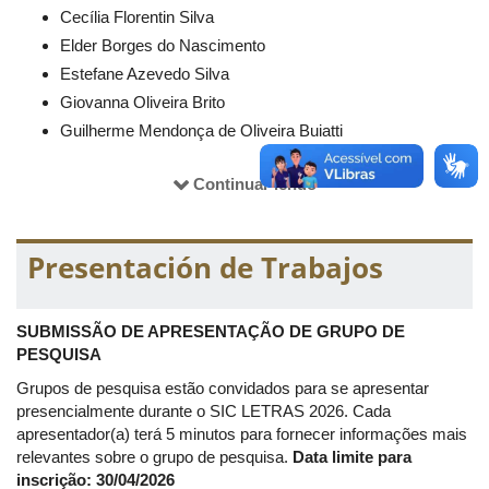
Cecília Florentin Silva
Elder Borges do Nascimento
Estefane Azevedo Silva
Giovanna Oliveira Brito
Guilherme Mendonça de Oliveira Buiatti
Isabelli Placido Salome
Continuar lendo
Istella Mayra Vieira Marra
Julia dos Santos Gomes
José Paulo da Silva Medeiros
Presentación de Trabajos
Lara Gabriella Teixeira da Silva
Leandra Neves Silva
Maria Laura da Silva Bastos
SUBMISSÃO DE APRESENTAÇÃO DE GRUPO DE
PESQUISA
Sara Cristina do Carmo Quintão
Valeska Virgínia Soares Souza
Grupos de pesquisa estão convidados para se apresentar
presencialmente durante o SIC LETRAS 2026. Cada
Victória Silva Castão
apresentador(a) terá 5 minutos para fornecer informações mais
relevantes sobre o grupo de pesquisa.
Data limite para
inscrição: 30/04/2026
Comissão Científica