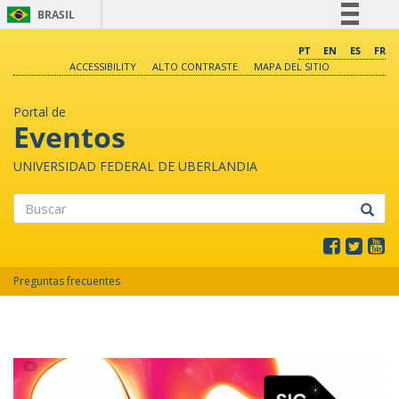
BRASIL
Simplifique!
PT
EN
ES
FR
ACCESSIBILITY
ALTO CONTRASTE
MAPA DEL SITIO
Comunica BR
Participe
Portal de
Acesso à informação
Eventos
Legislação
UNIVERSIDAD FEDERAL DE UBERLANDIA
Canais
Buscar
Preguntas frecuentes