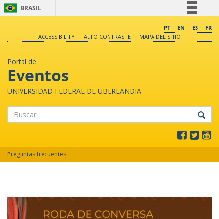
BRASIL
Simplifique!
PT
EN
ES
FR
ACCESSIBILITY
ALTO CONTRASTE
MAPA DEL SITIO
Comunica BR
Participe
Portal de
Acesso à informação
Eventos
Legislação
UNIVERSIDAD FEDERAL DE UBERLANDIA
Canais
Buscar
Preguntas frecuentes