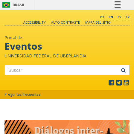
BRASIL
Simplifique!
PT
EN
ES
FR
ACCESSIBILITY
ALTO CONTRASTE
MAPA DEL SITIO
Comunica BR
Participe
Portal de
Acesso à informação
Eventos
Legislação
UNIVERSIDAD FEDERAL DE UBERLANDIA
Canais
Buscar
Preguntas frecuentes