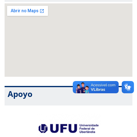
estratégias que corroborem para atenuar violências cometidas
em função da intolerância religiosa.
Apoyo