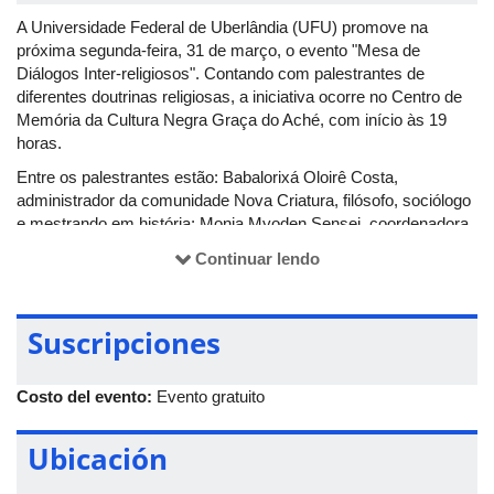
A Universidade Federal de Uberlândia (UFU) promove na
próxima segunda-feira, 31 de março, o evento "Mesa de
Diálogos Inter-religiosos". Contando com palestrantes de
diferentes doutrinas religiosas, a iniciativa ocorre no Centro de
Memória da Cultura Negra Graça do Aché, com início às 19
horas.
Entre os palestrantes estão: Babalorixá Oloirê Costa,
administrador da comunidade Nova Criatura, filósofo, sociólogo
e mestrando em história; Monja Myoden Sensei, coordenadora
de salas de meditação Zen-budista, ordenada em 2015; Manoel
Continuar lendo
Messias de Oliveira, professor de Filosofia na Universidade
Federal de Catalão, especializado em Ciência da Religião;
André Arantes Gomes, advogado e membro de uma
Suscripciones
comunidade cristã pentecostal; Luiz César Cardodo,
coordenador jurídico da CUFA Uberlândia, presidente da
Sociedade Religiosa Triângulo Iniciático de Umbanda e
Costo del evento:
Evento gratuito
coordenador do Projeto Nanã Buruquê de Preservação
Ambiental; e Adriana dos Santos Prado Sadoyama, docente da
Ubicación
Universidade Federal de Catalão.
O evento visa debater o combate à intolerância, pensando