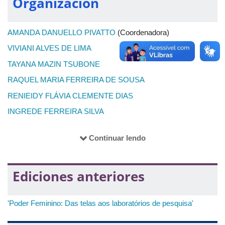
Organización
AMANDA DANUELLO PIVATTO
(Coordenadora)
VIVIANI ALVES DE LIMA
TAYANA MAZIN TSUBONE
RAQUEL MARIA FERREIRA DE SOUSA
RENIEIDY FLÁVIA CLEMENTE DIAS
INGREDE FERREIRA SILVA
DÉBORAH EDUARDA MARTINS SOUTO
Continuar lendo
GIOVANNA ÁVILA REIS
KAMILA PARREIRA XAVIER
Ediciones anteriores
MIRELLA SILVA DE AGUIAR
RAYAN FELLYPPE GONCALVES DUARTE
'Poder Feminino: Das telas aos laboratórios de pesquisa'