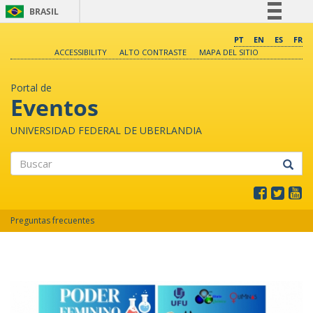
BRASIL
Simplifique!
PT
EN
ES
FR
ACCESSIBILITY
ALTO CONTRASTE
MAPA DEL SITIO
Comunica BR
Participe
Portal de
Acesso à informação
Eventos
Legislação
UNIVERSIDAD FEDERAL DE UBERLANDIA
Canais
Buscar
Preguntas frecuentes