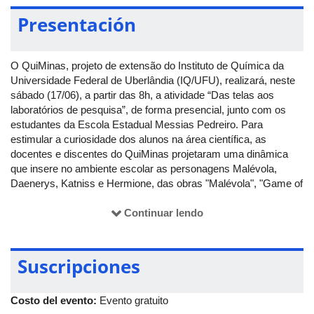
Presentación
O QuiMinas, projeto de extensão do Instituto de Química da
Universidade Federal de Uberlândia (IQ/UFU), realizará, neste
sábado (17/06), a partir das 8h, a atividade “Das telas aos
laboratórios de pesquisa”, de forma presencial, junto com os
estudantes da Escola Estadual Messias Pedreiro. Para
estimular a curiosidade dos alunos na área científica, as
docentes e discentes do QuiMinas projetaram uma dinâmica
que insere no ambiente escolar as personagens Malévola,
Daenerys, Katniss e Hermione, das obras "Malévola", "Game of
Thrones", "Jogos Vorazes" e "Harry Potter", respectivamente.
Continuar lendo
A atividade consiste na divisão dos alunos em quatro equipes
que receberão pistas sobre as personagens e os locais onde
estão escondidas na escola. As equipes deverão encontrar as
Suscripciones
personagens e realizar um experimento, instruído, relacionado à
história de cada uma. Quando o experimento for concluído, as
personagens darão quatro charadas científicas para que a
Costo del evento:
Evento gratuito
equipe responda. Quando acertarem as charadas, será feita