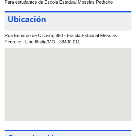
Para estudantes da Escola Estadual Messias Pedreiro
uma marca com tinta na equipe e o grupo deve seguir para a
busca da próxima personagem. Vence a equipe que responder
Ubicación
primeiro a todas as questões das quatro personagens.
Rua Eduardo de Oliveira, 980 - Escola Estadual Messias
Pedreiro - Uberlândia/MG - 38400-011