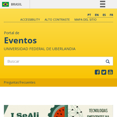
BRASIL
Simplifique!
PT
EN
ES
FR
ACCESSIBILITY
ALTO CONTRASTE
MAPA DEL SITIO
Comunica BR
Participe
Portal de
Acesso à informação
Eventos
Legislação
UNIVERSIDAD FEDERAL DE UBERLANDIA
Canais
Buscar
Preguntas frecuentes