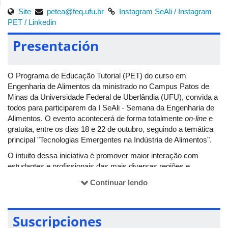
Site
petea@feq.ufu.br
Instagram SeAli /
Instagram
PET /
Linkedin
Presentación
O Programa de Educação Tutorial (PET) do curso em
Engenharia de Alimentos da ministrado no Campus Patos de
Minas da Universidade Federal de Uberlândia (UFU), convida a
todos para participarem da I SeAli - Semana da Engenharia de
Alimentos. O evento acontecerá de forma totalmente
on-line
e
gratuita, entre os dias 18 e 22 de outubro, seguindo a temática
principal "Tecnologias Emergentes na Indústria de Alimentos".
O intuito dessa iniciativa é promover maior interação com
estudantes e profissionais das mais diversas regiões e
aumentar a bagagem de conhecimento, por meio de palestras,
Continuar lendo
minicursos, mesas-redondas e apresentações de trabalhos
científicos, sendo assim uma maneira de expandir
conhecimentos e mostrar para o público geral o que é
Suscripciones
desenvolvido e pesquisado na UFU.