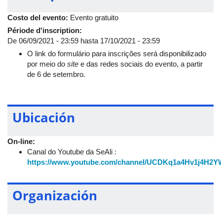
O público-alvo são pessoas que têm interesse ou já atuam no
Costo del evento:
Evento gratuito
ramo de alimentos, tais como as áreas de Engenharia de
Alimentos, Ciência de Alimentos, Engenharia Química e
Période d'inscription:
correlacionados.
De
06/09/2021 - 23:59
hasta
17/10/2021 - 23:59
O link do formulário para inscrições será disponibilizado
O modelo de submissão de trabalhos científicos encontra-se
por meio do
site
e das redes sociais do evento, a partir
disponível no
site
da SeAli
.
de 6 de setembro.
Para o esclarecimento de dúvidas ou mais informações, entre
em contato pelo endereço de
e-mail
:
seali.ealufu@gmail.com
.
Ubicación
On-line:
Canal do Youtube da SeAli :
https://www.youtube.com/channel/UCDKq1a4Hv1j4H2Y
Organización