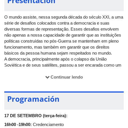
Presentación
O mundo assiste, nessa segunda década do século XXI, a uma
série de desafios colocados contra a democracia e suas
diversas formas de representação. Esses desafios envolvem
não apenas a nossa capacidade de garantir que as instituições
políticas construídas no pós-Guerra se mantenham em pleno
funcionamento, mas também em garantir que os direitos
básicos da pessoa humana sejam respeitados no mundo.
A democracia, principalmente após o colapso da União
Soviética e de seus satélites, passou a ser encarada como um
modelo de governo a ser incentivado e suas instituições
disseminadas pelo mundo. Em nome da democracia foram
Continuar lendo
empreendidas guerras e ataques sistemáticos contra a
autonomia de nações e de povos diversos. No entanto, é essa
democracia (e a ideia de sociedade que ela carrega) que
Programación
garante a liberdade dos indivíduos em sociedade e a
possibilidade de superação das contradições advindas da
modernidade, além da perspectiva de se conquistar melhores
17 DE SETEMBRO (terça-feira):
condições de vida e de garantir a dignidade da pessoa humana
16h00 -19h00:
Credenciamento
em todo o mundo. A democracia, enquanto valor a ser