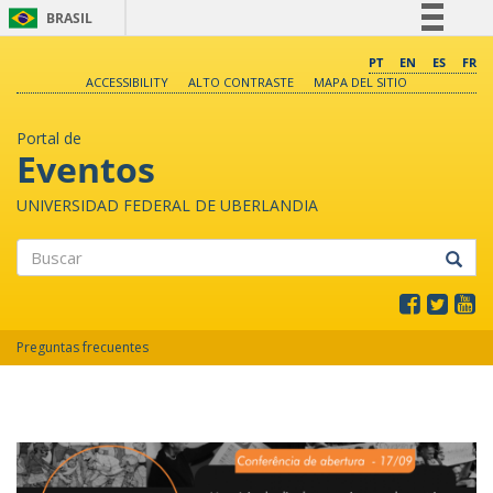
BRASIL
Simplifique!
PT
EN
ES
FR
ACCESSIBILITY
ALTO CONTRASTE
MAPA DEL SITIO
Comunica BR
Participe
Portal de
Acesso à informação
Eventos
Legislação
UNIVERSIDAD FEDERAL DE UBERLANDIA
Canais
Buscar
Preguntas frecuentes