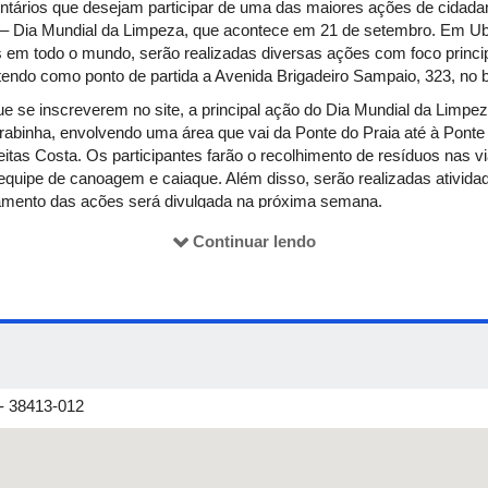
untários que desejam participar de uma das maiores ações de cidada
 Dia Mundial da Limpeza, que acontece em 21 de setembro. Em Ube
s em todo o mundo, serão realizadas diversas ações com foco principa
endo como ponto de partida a Avenida Brigadeiro Sampaio, 323, no b
ue se inscreverem no site, a principal ação do Dia Mundial da Limpe
erabinha, envolvendo uma área que vai da Ponte do Praia até à Pont
itas Costa. Os participantes farão o recolhimento de resíduos nas v
 equipe de canoagem e caiaque. Além disso, serão realizadas atividad
mento das ações será divulgada na próxima semana.
Continuar lendo
 - 38413-012