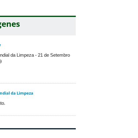
genes
seu certificado de participação:
e
ndial da Limpeza - 21 de Setembro
9
ndial da Limpeza
to.