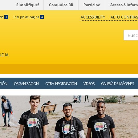
Simplifique!
Comunica BR
Participe
Acesso à infor
ACCESSIBILITY
ALTO CONTRAS
eda
3
Ir al pie de página
4
Buscar
NDIA
CIÓN
ORGANIZACIÓN
OTRA INFORMACIÓN
VÍDEOS
GALERÍA DE IMÁGENES