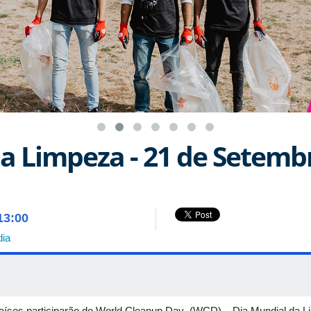
a Limpeza - 21 de Setemb
13:00
dia
aíses participarão do World Cleanup Day (WCD) – Dia Mundial da L