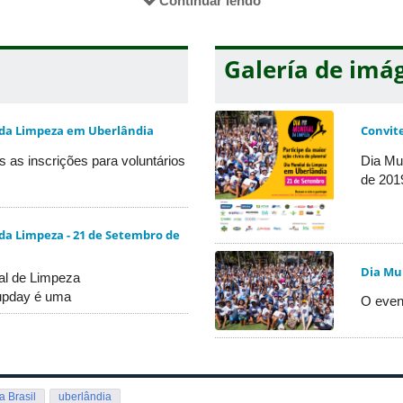
Continuar lendo
Galería de imá
entares
ficado de 40h para atividades complementares do seu curso. Solicite 
oluntarios/
 da Limpeza em Uberlândia
Convit
s as inscrições para voluntários
Dia Mu
de 201
da Limpeza - 21 de Setembro de
Dia Mu
al de Limpeza
upday é uma
O even
a Brasil
uberlândia