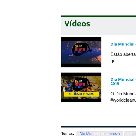
sorteio e as ações nacionais.
Vídeos
Certificado de Atividades Complem
Estudantes voluntários ganharão certi
https://www.limpabrasil.org/cadastro-v
Dia Mundial
Estão aberta
qu
Dia Mundial 
2019
O Dia Mundi
#worldclean
Temas:
Dia Mundial da Limpeza
Limp