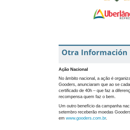
Otra Información
Ação Nacional
No âmbito nacional, a ação é organiza
Gooders, anunciaram que ao se cadastr
certificado de 40h – que faz a difere
recompensa quem faz o bem.
Um outro benefício da campanha naci
setembro receberão moedas Gooders,
em
www.gooders.com.br
.
Estas duas ações, de sorteio e de ben