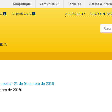
Simplifique!
Comunica BR
Participe
Acesso à infor
ACCESSIBILITY
ALTO CONTRAS
eda
3
Ir al pie de página
4
Buscar
NDIA
impeza - 21 de Setembro de 2019
mbro de 2019.