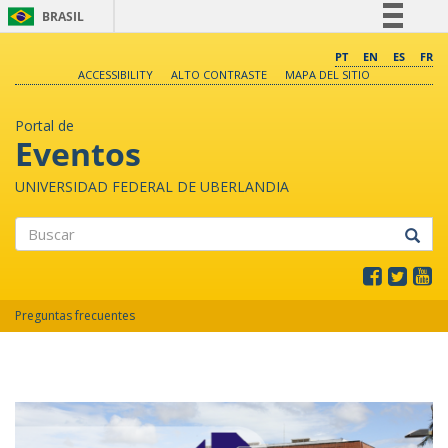
BRASIL
Simplifique!
PT
EN
ES
FR
ACCESSIBILITY
ALTO CONTRASTE
MAPA DEL SITIO
Comunica BR
Participe
Portal de
Acesso à informação
Eventos
Legislação
UNIVERSIDAD FEDERAL DE UBERLANDIA
Canais
Buscar
Preguntas frecuentes