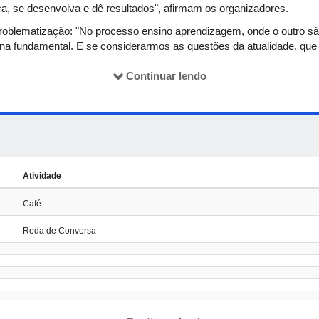
ça, se desenvolva e dê resultados", afirmam os organizadores.
roblematização: "No processo ensino aprendizagem, onde o outro são
rna fundamental. E se considerarmos as questões da atualidade, que
nks, mas simultaneamente desfocados e alheios aos processos natu
tário se pergunta: e agora?".
Continuar lendo
Atividade
Café
Roda de Conversa