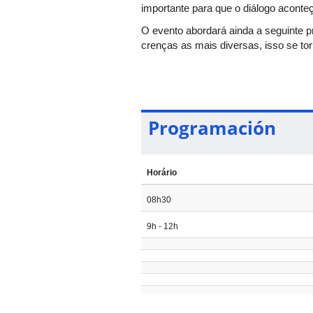
importante para que o diálogo aconte
O evento abordará ainda a seguinte p
crenças as mais diversas, isso se to
vez mais conectados a dezenas de li
desenvolvimento, o professor universi
Programación
Horário
08h30
9h - 12h