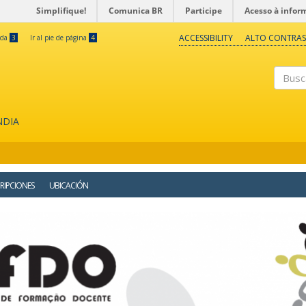
Simplifique!
Comunica BR
Participe
Acesso à infor
ACCESSIBILITY
ALTO CONTRAS
eda
3
Ir al pie de página
4
Buscar
NDIA
RIPCIONES
UBICACIÓN