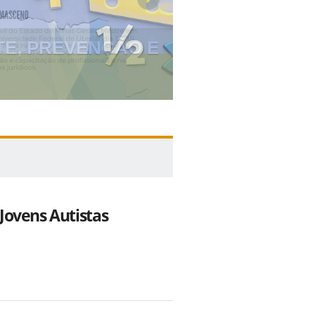
II WORKSHOP
Jovens Autistas