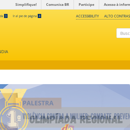
Simplifique!
Comunica BR
Participe
Acesso à infor
ACCESSIBILITY
ALTO CONTRAS
eda
3
Ir al pie de página
4
Buscar
NDIA