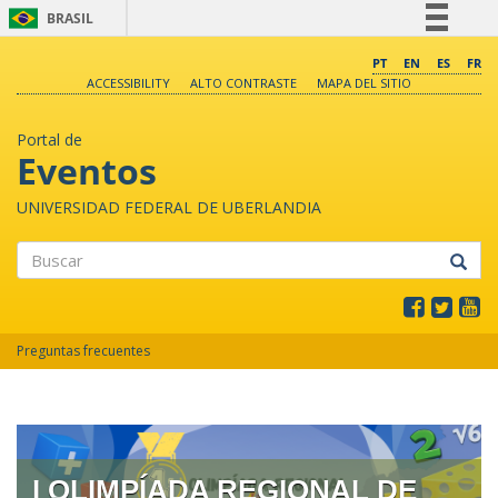
BRASIL
Simplifique!
PT
EN
ES
FR
ACCESSIBILITY
ALTO CONTRASTE
MAPA DEL SITIO
Comunica BR
Participe
Portal de
Acesso à informação
Eventos
Legislação
UNIVERSIDAD FEDERAL DE UBERLANDIA
Canais
Buscar
Preguntas frecuentes
I OLIMPÍADA REGIONAL DE