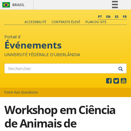
BRASIL
Simplifique!
PT
EN
ES
FR
ACCESSIBILITÉ
CONTRASTE ÉLEVÉ
PLAN DU SITE
Comunica BR
Participe
Portail d'
Acesso à informação
Événements
Legislação
UNIVERSITÉ FÉDÉRALE D'UBERLÂNDIA
Canais
Rechercher
Foire Aux Questions
Workshop em Ciência
de Animais de