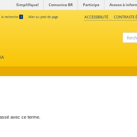
Simplifique!
Comunica BR
Participe
Acesso à infor
ACCESSIBILITÉ
CONTRASTE É
à la recherche
3
Aller au pied de page
Reche
IA
lassé avec ce terme.