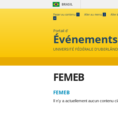
BRASIL
Passer au contenu
1
Aller au menu
2
Aller 
4
Portail d'
Événements
UNIVERSITÉ FÉDÉRALE D'UBERLÂND
FEMEB
FEMEB
Il n'y a actuellement aucun contenu c