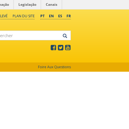
mação
Legislação
Canais
LEVÉ
PLAN DU SITE
PT
EN
ES
FR
rcher
Foire Aux Questions