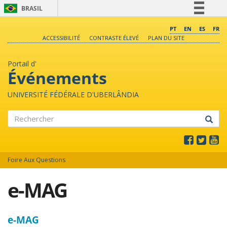
BRASIL
Simplifique!
PT
EN
ES
FR
ACCESSIBILITÉ
CONTRASTE ÉLEVÉ
PLAN DU SITE
Comunica BR
Participe
Portail d'
Acesso à informação
Événements
Legislação
UNIVERSITÉ FÉDÉRALE D'UBERLÂNDIA
Canais
Rechercher
Foire Aux Questions
e-MAG
e-MAG