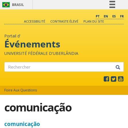
BRASIL
Simplifique!
PT
EN
ES
FR
ACCESSIBILITÉ
CONTRASTE ÉLEVÉ
PLAN DU SITE
Comunica BR
Participe
Portail d'
Acesso à informação
Événements
Legislação
UNIVERSITÉ FÉDÉRALE D'UBERLÂNDIA
Canais
Rechercher
Foire Aux Questions
comunicação
comunicação