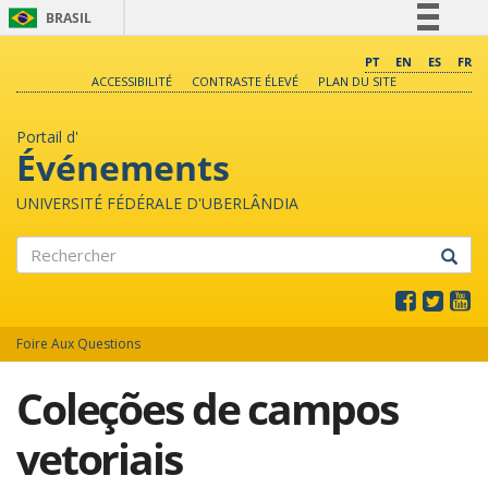
BRASIL
Simplifique!
PT
EN
ES
FR
ACCESSIBILITÉ
CONTRASTE ÉLEVÉ
PLAN DU SITE
Comunica BR
Participe
Portail d'
Acesso à informação
Événements
Legislação
UNIVERSITÉ FÉDÉRALE D'UBERLÂNDIA
Canais
Rechercher
Foire Aux Questions
Coleções de campos
vetoriais