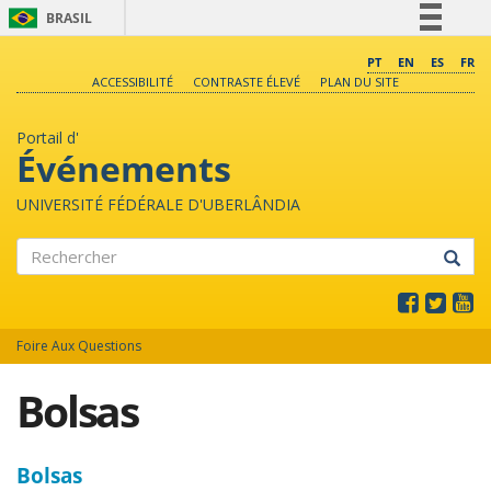
BRASIL
Simplifique!
PT
EN
ES
FR
ACCESSIBILITÉ
CONTRASTE ÉLEVÉ
PLAN DU SITE
Comunica BR
Participe
Portail d'
Acesso à informação
Événements
Legislação
UNIVERSITÉ FÉDÉRALE D'UBERLÂNDIA
Canais
Rechercher
Foire Aux Questions
Bolsas
Bolsas