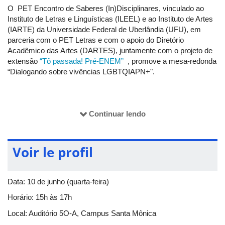
O PET Encontro de Saberes (In)Disciplinares, vinculado ao
Instituto de Letras e Linguísticas (ILEEL) e ao Instituto de Artes
(IARTE) da Universidade Federal de Uberlândia (UFU), em
parceria com o PET Letras e com o apoio do Diretório
Acadêmico das Artes (DARTES), juntamente com o projeto de
extensão
“Tô passada! Pré-ENEM”
, promove a mesa-redonda
“Dialogando sobre vivências LGBTQIAPN+".
A atividade contará com a abertura de performances das drags
queens Stacie Bawer, Jujuba, Rosy Chix e Tereza Carmel,
Continuar lendo
artistas que trazem para o palco a potência da arte drag como
expressão de criatividade, diversidade, resistência e celebração
das múltiplas vivências LGBTQIAPN+
Voir le profil
O evento é realizado no Mês do Orgulho e alinha-se ao tema da
Data: 10 de junho (quarta-feira)
30° Parada LGBT de São Paulo deste ano, denominado como
Horário: 15h às 17h
“As ruas convocam, a urna confirma”. O evento integra a
programação de extensão da UFU e é aberto a toda a
Local: Auditório 5O-A, Campus Santa Mônica
comunidade, interna e externa. Haverá emissão de certificado.