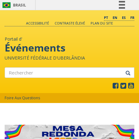
BRASIL
Simplifique!
PT
EN
ES
FR
ACCESSIBILITÉ
CONTRASTE ÉLEVÉ
PLAN DU SITE
Comunica BR
Participe
Portail d'
Acesso à informação
Événements
Legislação
UNIVERSITÉ FÉDÉRALE D'UBERLÂNDIA
Canais
Rechercher
Foire Aux Questions