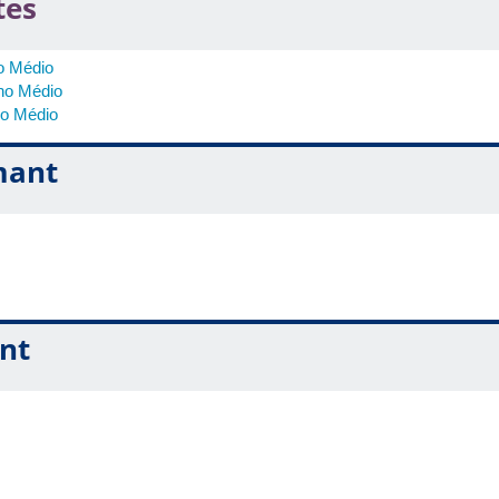
tes
o Médio
no Médio
no Médio
mant
nt