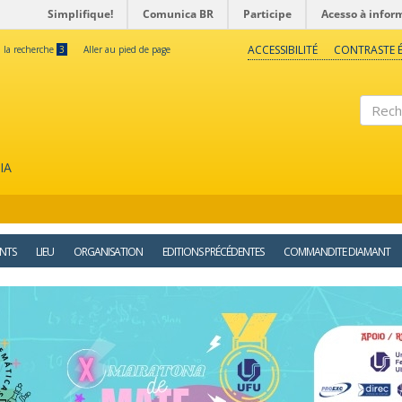
Simplifique!
Comunica BR
Participe
Acesso à infor
ACCESSIBILITÉ
CONTRASTE É
à la recherche
3
Aller au pied de page
Reche
IA
NTS
LIEU
ORGANISATION
EDITIONS PRÉCÉDENTES
COMMANDITE DIAMANT