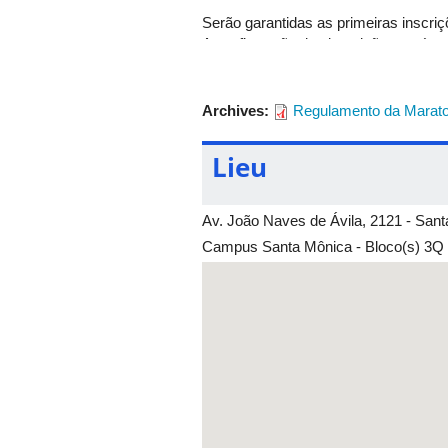
Serão garantidas as primeiras inscri
A confirmação das inscrições será re
Recomendamos que as inscrições da
No ato da inscrição, deverão ser infor
Archives:
Regulamento da Marato
nome da equipe; 6) nome completo de 
equipe(s) e do adulto responsável; 8)
Lieu
Confira aqui o regulamento da compe
Av. João Naves de Ávila, 2121 - San
Campus Santa Mônica - Bloco(s) 3Q -