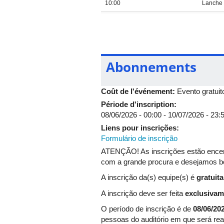
10:00
Lanche
10:30 - 11:30
Segunda
11:30 - 13:00
Almoço
13:15 - 14:15
Final -
Abonnements
14:15 - 15:15
Palestr
Coût de l'événement:
Evento gratuit
15:15
Divulga
Période d'inscription:
08/06/2026 - 00:00
-
10/07/2026 - 23:
15:15
Lanche
Liens pour inscrições:
15:45 - 17:00
Final - 
Formulário de inscrição
ATENÇÃO! As inscrições estão encerr
17:00
Divulga
com a grande procura e desejamos bo
A inscrição da(s) equipe(s) é
gratuita
A inscrição deve ser feita
exclusivam
O período de inscrição é de
08/06/20
pessoas do auditório em que será rea