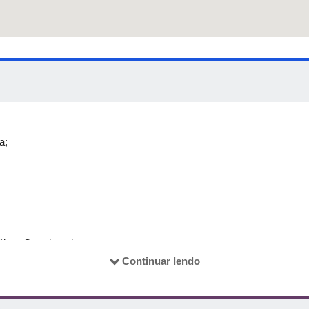
a;
újo -- Coordenadora;
Continuar lendo