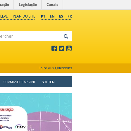
mação
Legislação
Canais
LEVÉ
PLAN DU SITE
PT
EN
ES
FR
rcher
Foire Aux Questions
COMMANDITE ARGENT
SOUTIEN