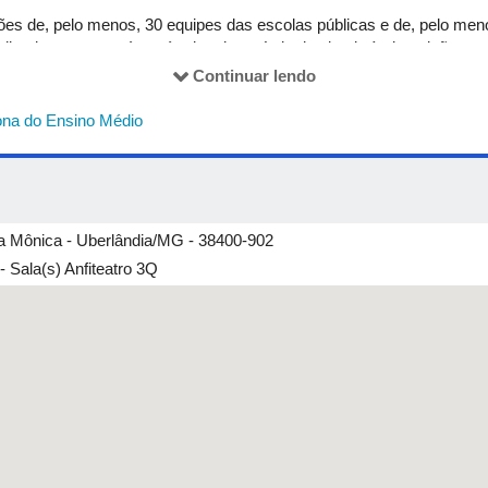
ções de, pelo menos, 30 equipes das escolas públicas e de, pelo men
alizada apenas após o término do período destinado às inscrições.
Continuar lendo
s equipes sejam feitas de forma antecipada para garantir a vag
mados: 1) regime da escola (público ou privado); 2) nome da escola; 3
na do Ensino Médio
todos os integrantes da(s) equipe(s) e do adulto responsável; 7)
e-
 telefone do adulto responsável; 9) CPF de todos os integrantes da(s
tição.
ta Mônica - Uberlândia/MG - 38400-902
 Sala(s) Anfiteatro 3Q