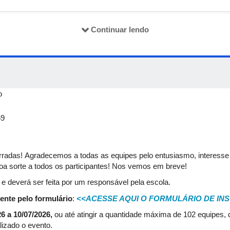
 fase - Competições equipes/escolas - entre todas
Continuar lendo
 Competições escolas – entre todas
a
o
ção - equipes classificadas
59
Competições equipes - entre classificadas
adas! Agradecemos a todas as equipes pelo entusiasmo, interesse e
ção e premiação - equipes e escolas campeãs
a sorte a todos os participantes! Nos vemos em breve!
e deverá ser feita por um responsável pela escola.
ente pelo formulário
:
<<ACESSE AQUI O FORMULÁRIO DE IN
26 a
10/07/2026,
ou até atingir a quantidade máxima de 102 equipes
lizado o evento.