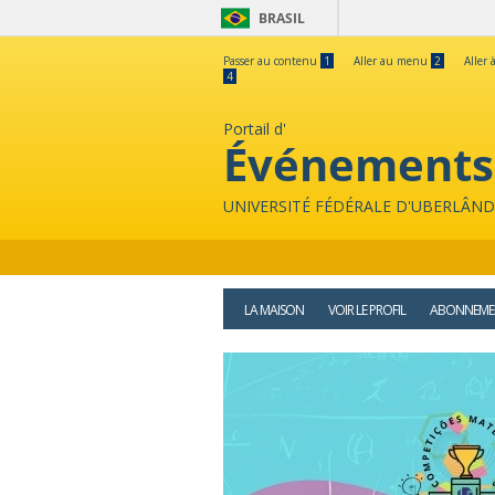
BRASIL
Passer au contenu
1
Aller au menu
2
Aller 
4
Portail d'
Événements
UNIVERSITÉ FÉDÉRALE D'UBERLÂND
LA MAISON
VOIR LE PROFIL
ABONNEME