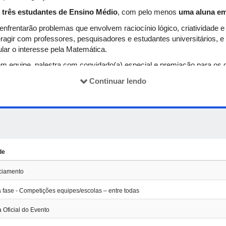
r
três estudantes de Ensino Médio
, com pelo menos
uma aluna em
enfrentarão problemas que envolvem raciocínio lógico, criatividade e
agir com professores, pesquisadores e estudantes universitários, e p
lar o interesse pela Matemática.
m equipe, palestra com convidado(a) especial e premiação para os
vador.
Consulte aqui o regulamento da competição.
Continuar lendo
sidade Federal de Uberlândia
dalidades:
de
ciamento
a fase - Competições equipes/escolas – entre todas
 da 10ª Maratona de Matemática do Ensino Médio da UFU!!
 Oficial do Evento