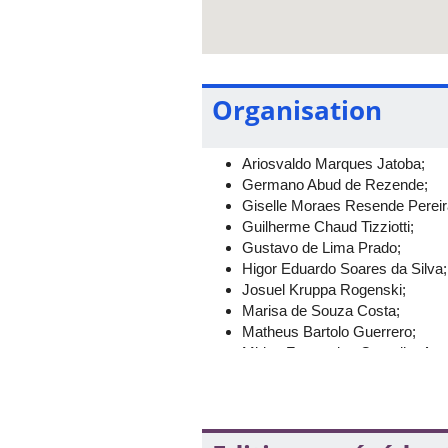
Organisation
Ariosvaldo Marques Jatoba;
Germano Abud de Rezende;
Giselle Moraes Resende Pereir
Guilherme Chaud Tizziotti;
Gustavo de Lima Prado;
Higor Eduardo Soares da Silva;
Josuel Kruppa Rogenski;
Marisa de Souza Costa;
Matheus Bartolo Guerrero;
Mirian Fernandes Carvalho Ara
Otoniel Nogueira da Silva;
Rafael Alves Figueiredo;
Rodolgo Collegari;
Rosana Sueli da Motta Jafelice.