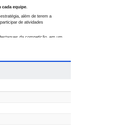
 cada equipe
.
 estratégia, além de terem a
articipar de atividades
 destaques da competição, em um