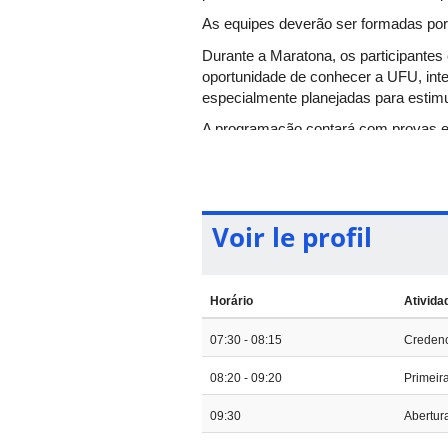
As equipes deverão ser formadas po
Durante a Maratona, os participantes 
oportunidade de conhecer a UFU, inter
especialmente planejadas para estimu
A programação contará com provas e
ambiente acolhedor, inclusivo e moti
Data:
04 de setembro de 2026
Local:
Campus Santa Mônica – Univer
Participação:
Gratuita
Voir le profil
Modalidades de Competição
A competição contará com quatro mo
Horário
Ativida
Equipes de escolas públicas;
Equipes de escolas privadas;
07:30 - 08:15
Creden
Escolas públicas;
08:20 - 09:20
Primeir
Escolas privadas.
Reúna sua equipe e venha participar
09:30
Abertura