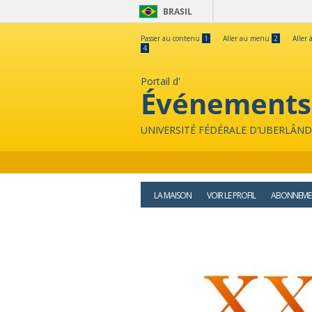
BRASIL
Passer au contenu
1
Aller au menu
2
Aller 
4
Portail d'
Événements
UNIVERSITÉ FÉDÉRALE D'UBERLÂND
LA MAISON
VOIR LE PROFIL
ABONNEME