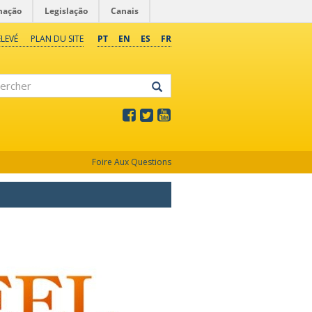
mação
Legislação
Canais
LEVÉ
PLAN DU SITE
PT
EN
ES
FR
rcher
Foire Aux Questions