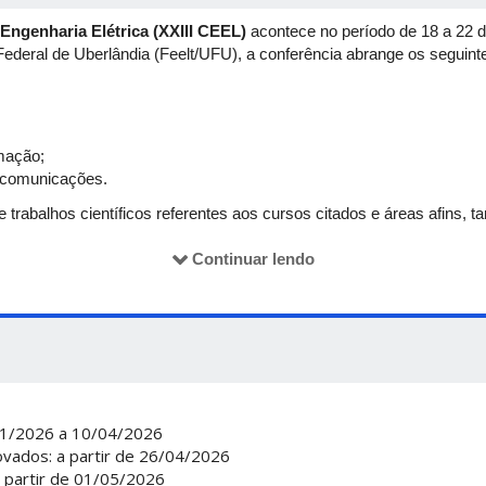
Engenharia Elétrica (XXIII CEEL)
acontece no período de 18 a 22 d
Federal de Uberlândia (Feelt/UFU), a conferência abrange os seguint
mação;
lecomunicações.
trabalhos científicos referentes aos cursos citados e áreas afins, ta
 vinculados à UFU ou a outras universidades.
Continuar lendo
encesconf.org
01/2026 a 10/04/2026
ovados: a partir de 26/04/2026
 partir de 01/05/2026