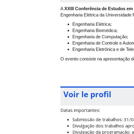
A
XXIII Conferência de Estudos em 
Engenharia Elétrica da Universidade 
Engenharia Elétrica;
Engenharia Biomédica;
Engenharia de Computação;
Engenharia de Controle e Auto
Engenharia Eletrônica e de Te
O evento consiste na apresentação de 
graduação, quanto de pós-graduação,
Site do evento:
https://ceel2026.sci
Voir le profil
Datas importantes:
Submissão de trabalhos: 31/
Divulgação dos trabalhos apr
Divulgação da programação: a