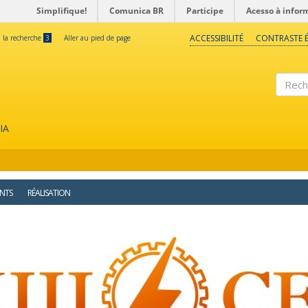
Simplifique!
Comunica BR
Participe
Acesso à infor
ACCESSIBILITÉ
CONTRASTE É
à la recherche
3
Aller au pied de page
Reche
IA
NTS
RÉALISATION