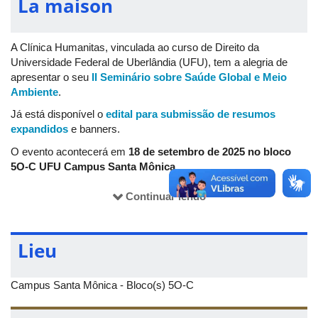
La maison
A Clínica Humanitas, vinculada ao curso de Direito da
Universidade Federal de Uberlândia (UFU), tem a alegria de
apresentar o seu
II Seminário sobre Saúde Global e Meio
Ambiente
.
Já está disponível o
edital para submissão de resumos
expandidos
e banners.
O evento acontecerá em
18 de setembro de 2025 no bloco
5O-C UFU Campus Santa Mônica
.
Fique ligado para mais informações sobre a programação,
Continuar lendo
palestrantes e como participar!
Nosso Instagram é
@clinica_humanitas_ch
.
Lieu
Campus Santa Mônica - Bloco(s) 5O-C