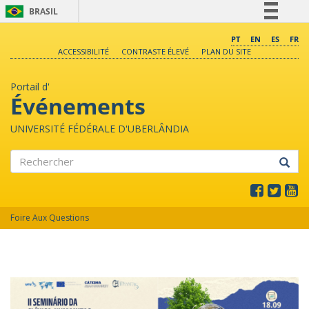
BRASIL
Simplifique!
PT
EN
ES
FR
ACCESSIBILITÉ
CONTRASTE ÉLEVÉ
PLAN DU SITE
Comunica BR
Participe
Portail d'
Acesso à informação
Événements
Legislação
UNIVERSITÉ FÉDÉRALE D'UBERLÂNDIA
Canais
Rechercher
Foire Aux Questions