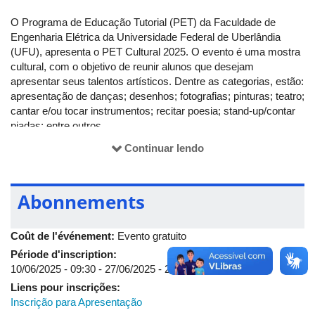
O Programa de Educação Tutorial (PET) da Faculdade de
Engenharia Elétrica da Universidade Federal de Uberlândia
(UFU), apresenta o PET Cultural 2025. O evento é uma mostra
cultural, com o objetivo de reunir alunos que desejam
apresentar seus talentos artísticos. Dentre as categorias, estão:
apresentação de danças; desenhos; fotografias; pinturas; teatro;
cantar e/ou tocar instrumentos; recitar poesia; stand-up/contar
piadas; entre outros.
O PET Cultural contará com premiação para os três primeiros
Continuar lendo
colocados: 1º lugar - R$ 100,00; 2º - R$ 60,00; e 3º lugar - R$
40,00. O evento será realizado dia 4 de Julho, a partir das 14h,
no auditório 5S do Campus Santa Mônica.
Abonnements
Coût de l'événement:
Evento gratuito
Période d'inscription:
10/06/2025 - 09:30
-
27/06/2025 - 23:59
Liens pour inscrições:
Inscrição para Apresentação