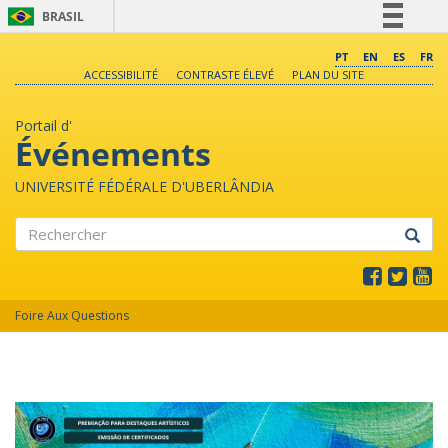
BRASIL
Simplifique!
PT
EN
ES
FR
ACCESSIBILITÉ
CONTRASTE ÉLEVÉ
PLAN DU SITE
Comunica BR
Participe
Portail d'
Acesso à informação
Événements
Legislação
UNIVERSITÉ FÉDÉRALE D'UBERLÂNDIA
Canais
Rechercher
Foire Aux Questions