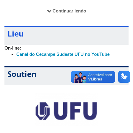
A atividade visa debater as políticas públicas voltadas para as
Continuar lendo
escolas diferenciadas, com foco especial na política de
financiamento suplementar por meio do Programa Dinheiro
Direto na Escola (PDDE), promovendo a popularização
Lieu
científica e o fortalecimento de práticas de gestão que
respeitem os saberes, culturas e especificidades dos povos
indígenas e quilombolas.
On-line:
Canal do Cecampe Sudeste UFU no YouTube
Os convidados(as) são: Josué Carvalho Kanhgág - (Fórum
Nacional de Educação Escolar Indígena – FNEEI), professor
na Unversidade Federal de Santa Catarina (UFSC) e referência
Soutien
na formação de professores indígenas e na formulação de
políticas públicas de financiamento para a educação escolar
indígena, Gessiane Ambrosio Nazario (Coordenação Nacional
de Articulação das Comunidades Negras Rurais Quilombolas –
CONAQ), pós-doutoranda em História Comparada
(Universidade Federal do Rio de Janeiro), pesquisadora e
autora, com atuação destacada nas áreas de educação
quilombola e relações étnico-raciais.
O webinar tem como público-alvo gestores/as escolares,
profissionais da educação, lideranças comunitárias,