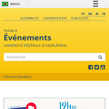
BRASIL
Simplifique!
PT
EN
ES
FR
ACCESSIBILITÉ
CONTRASTE ÉLEVÉ
PLAN DU SITE
Comunica BR
Participe
Portail d'
Acesso à informação
Événements
Legislação
UNIVERSITÉ FÉDÉRALE D'UBERLÂNDIA
Canais
Rechercher
Foire Aux Questions