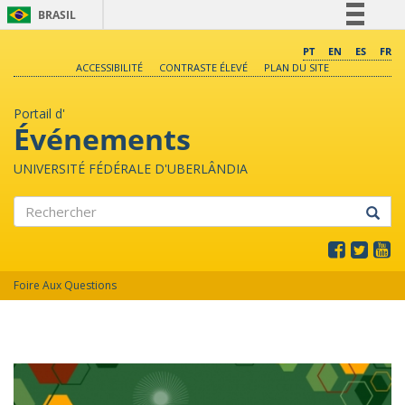
BRASIL
Simplifique!
PT
EN
ES
FR
ACCESSIBILITÉ
CONTRASTE ÉLEVÉ
PLAN DU SITE
Comunica BR
Participe
Portail d'
Acesso à informação
Événements
Legislação
UNIVERSITÉ FÉDÉRALE D'UBERLÂNDIA
Canais
Rechercher
Foire Aux Questions