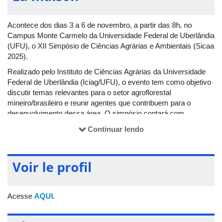
Acontece dos dias 3 a 6 de novembro, a partir das 8h, no
Campus Monte Carmelo da Universidade Federal de Uberlândia
(UFU), o XII Simpósio de Ciências Agrárias e Ambientais (Sicaa
2025).
Realizado pelo Instituto de Ciências Agrárias da Universidade
Federal de Uberlândia (Iciag/UFU), o evento tem como objetivo
discutir temas relevantes para o setor agroflorestal
mineiro/brasileiro e reunir agentes que contribuem para o
desenvolvimento dessa área. O simpósio contará com
palestras, mesas-redondas, minicursos, visitas técnicas e
Continuar lendo
apresentação de trabalhos científicos.
Além do Sicaa, na mesma semana, no dia 4 de novembro,
acontece a 4ª Feira Tecnológica de Ciências Agrárias e
Voir le profil
Ambientais (Feagro).
Para mais informações, acesse o
site
ou o perfil no Instagram
Acesse
AQUI
.
(
@sicaa_ufu
).