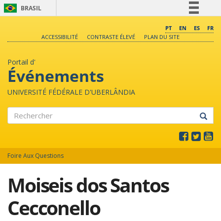
BRASIL
Simplifique!
PT
EN
ES
FR
ACCESSIBILITÉ
CONTRASTE ÉLEVÉ
PLAN DU SITE
Comunica BR
Participe
Portail d'
Acesso à informação
Événements
Legislação
UNIVERSITÉ FÉDÉRALE D'UBERLÂNDIA
Canais
Rechercher
Foire Aux Questions
Moiseis dos Santos
Cecconello