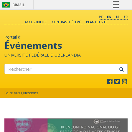
BRASIL
Simplifique!
PT
EN
ES
FR
ACCESSIBILITÉ
CONTRASTE ÉLEVÉ
PLAN DU SITE
Comunica BR
Participe
Portail d'
Acesso à informação
Événements
Legislação
UNIVERSITÉ FÉDÉRALE D'UBERLÂNDIA
Canais
Rechercher
Foire Aux Questions