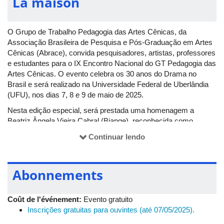
La maison
O Grupo de Trabalho Pedagogia das Artes Cênicas, da
Associação Brasileira de Pesquisa e Pós-Graduação em Artes
Cênicas (Abrace), convida pesquisadores, artistas, professores
e estudantes para o IX Encontro Nacional do GT Pedagogia das
Artes Cênicas. O evento celebra os 30 anos do Drama no
Brasil e será realizado na Universidade Federal de Uberlândia
(UFU), nos dias 7, 8 e 9 de maio de 2025.
Nesta edição especial, será prestada uma homenagem a
Beatriz Ângela Vieira Cabral (Biange), reconhecida como
pioneira do Drama no Brasil. Sua atuação tem sido fundamental
Continuar lendo
na formação de professores e pesquisadores em Artes
Cênicas, consolidando sua relevância no campo da pedagogia
teatral.
Abonnements
Os interessados em apresentar trabalhos no evento têm até o
próximo dia 15 de abril para submissão de propostas -
Coût de l'événement:
Evento gratuito
inscrições por meio
deste link
.
Inscrições gratuitas para ouvintes (até 07/05/2025).
Para mais informações, acompanhe as atualizações da Abrace