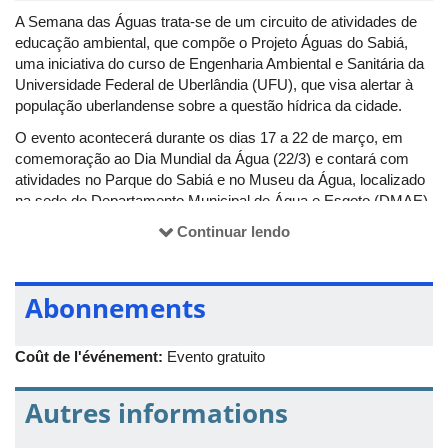
A Semana das Águas trata-se de um circuito de atividades de
educação ambiental, que compõe o Projeto Águas do Sabiá,
uma iniciativa do curso de Engenharia Ambiental e Sanitária da
Universidade Federal de Uberlândia (UFU), que visa alertar à
população uberlandense sobre a questão hídrica da cidade.
O evento acontecerá durante os dias 17 a 22 de março, em
comemoração ao Dia Mundial da Água (22/3) e contará com
atividades no Parque do Sabiá e no Museu da Água, localizado
na sede do Departamento Municipal de Água e Esgoto (DMAE).
Durante a semana, também serão desenvolvidas ações como
Continuar lendo
trilha ecológica, palestras e exposição de pesquisas
acadêmicas.
A professora responsável e encabeçadora do projeto é
Sueli
Abonnements
Moura Bertolino
.
Coût de l'événement:
Evento gratuito
Autres informations