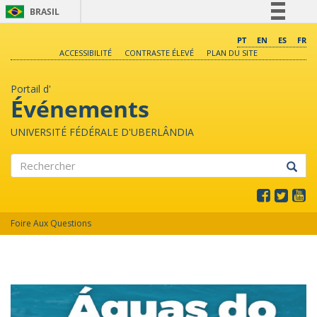
BRASIL
Simplifique!
PT
EN
ES
FR
ACCESSIBILITÉ
CONTRASTE ÉLEVÉ
PLAN DU SITE
Comunica BR
Participe
Portail d'
Acesso à informação
Événements
Legislação
UNIVERSITÉ FÉDÉRALE D'UBERLÂNDIA
Canais
Rechercher
Foire Aux Questions