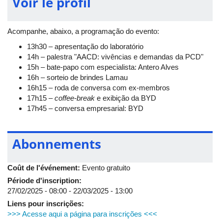
Voir le profil
Networking
: conecte-se com profissionais e entusiastas
da área, troque ideias e expanda sua rede de contatos.
Exibição Especial BYD: venha conferir de perto um
Acompanhe, abaixo, a programação do evento:
veículo elétrico da BYD, uma das líderes mundiais em
mobilidade sustentável.
13h30 – apresentação do laboratório
Certificado de participação: todos os participantes
14h – palestra "AACD: vivências e demandas da PCD"
receberão um certificado para comprovar sua presença
15h – bate-papo com especialista: Antero Alves
no evento.
16h – sorteio de brindes Lamau
Coffee-break
: aproveite um momento de descontração
16h15 – roda de conversa com ex-membros
com um delicioso
coffee-break
.
17h15 –
coffee-break
e exibição da BYD
17h45 – conversa empresarial: BYD
Abonnements
Coût de l'événement:
Evento gratuito
Période d'inscription:
27/02/2025 - 08:00
-
22/03/2025 - 13:00
Liens pour inscrições:
>>> Acesse aqui a página para inscrições <<<