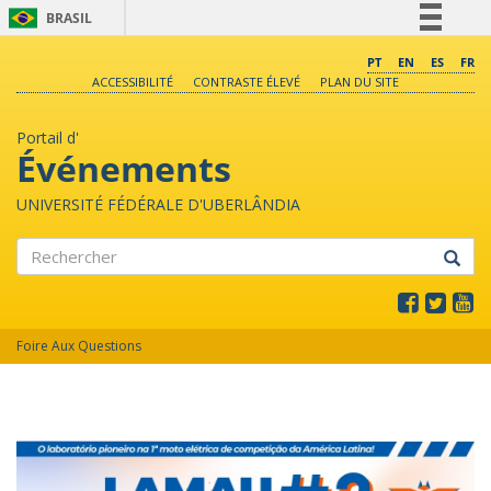
BRASIL
Simplifique!
PT
EN
ES
FR
ACCESSIBILITÉ
CONTRASTE ÉLEVÉ
PLAN DU SITE
Comunica BR
Participe
Portail d'
Acesso à informação
Événements
Legislação
UNIVERSITÉ FÉDÉRALE D'UBERLÂNDIA
Canais
Rechercher
Foire Aux Questions