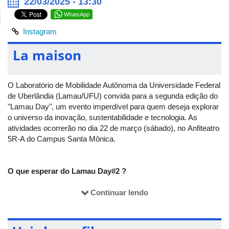
22/03/2025 - 13:30
WhatsApp
Instagram
La maison
O Laboratório de Mobilidade Autônoma da Universidade Federal
de Uberlândia (Lamau/UFU) convida para a segunda edição do
"Lamau Day", um evento imperdível para quem deseja explorar
o universo da inovação, sustentabilidade e tecnologia. As
atividades ocorrerão no dia 22 de março (sábado), no Anfiteatro
5R-A do Campus Santa Mônica.
O que esperar do Lamau Day#2 ?
Palestras inspiradoras: nossos parceiros irão
Continuar lendo
compartilhar conhecimentos sobre temas como Veículos
Elétricos, Acessibilidade, Energia Renovável e Mercado
de Trabalho.