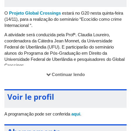
O
Projeto Global Crossings
estará no G20 nesta quinta-feira
(14/11), para a realização do seminário “Ecocídio como crime
Internacional “.
A atividade será conduzida pela Profª. Claudia Loureiro,
coordenadora da Cátedra Jean Monnet, da Universidade
Federal de Uberlândia (UFU). E participarão do seminário
alunos do Programa de Pós-Graduação em Direito da
Universidade Federal de Uberlândia e pesquisadores do Global
Crossings.
Convidamos todos para este evento que consolida as
Continuar lendo
pesquisas desenvolvidas no âmbito deste projeto. A
programação pode ser conferida em:
www.g20.org/pt-
br/noticias/centenas-de-vozes-confirmadas-confira-a-
Voir le profil
programao-das-271-atividades-autogestionadas-do-g20-
social
.
A programação pode ser conferida
aqui
.