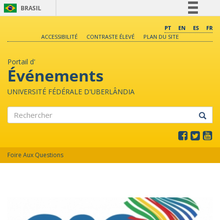
BRASIL
Simplifique!
PT
EN
ES
FR
ACCESSIBILITÉ
CONTRASTE ÉLEVÉ
PLAN DU SITE
Comunica BR
Participe
Portail d'
Acesso à informação
Événements
Legislação
UNIVERSITÉ FÉDÉRALE D'UBERLÂNDIA
Canais
Rechercher
Foire Aux Questions