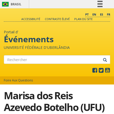
BRASIL
Simplifique!
PT
EN
ES
FR
ACCESSIBILITÉ
CONTRASTE ÉLEVÉ
PLAN DU SITE
Comunica BR
Participe
Portail d'
Acesso à informação
Événements
Legislação
UNIVERSITÉ FÉDÉRALE D'UBERLÂNDIA
Canais
Rechercher
Foire Aux Questions
Marisa dos Reis
Azevedo Botelho (UFU)