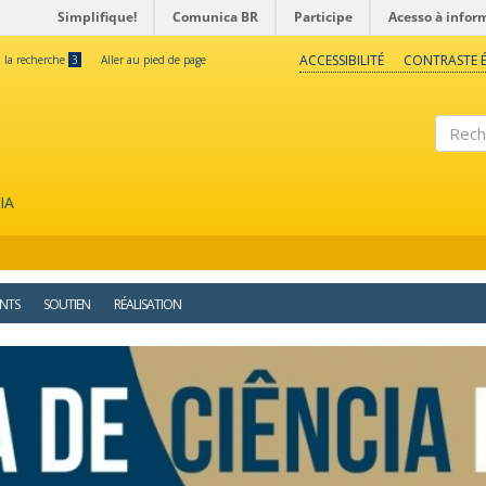
Simplifique!
Comunica BR
Participe
Acesso à infor
ACCESSIBILITÉ
CONTRASTE É
à la recherche
3
Aller au pied de page
Reche
IA
NTS
SOUTIEN
RÉALISATION