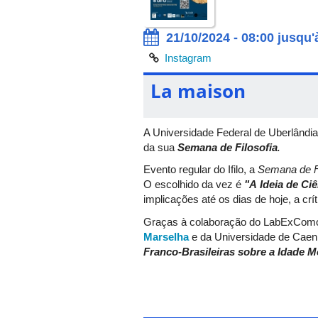
21/10/2024 - 08:00 jusqu'
Instagram
La maison
A Universidade Federal de Uberlândia (
da sua
Semana de Filosofia
.
Evento regular do Ifilo, a
Semana de Fi
O escolhido da vez é
"A Ideia de Ci
implicações até os dias de hoje, a crít
Graças à colaboração do LabExComod
Marselha
e da Universidade de Cae
Franco-Brasileiras sobre a Idade 
As Conferências e as Mesas-Redonda
Uberlândia. Estão previstas ainda 
inscrições para comunicadores(as) e