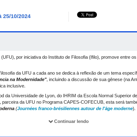
à 25/10/2024
UFU), por iniciativa do Instituto de Filosofia (Ifilo), promove entre o
losofia
da UFU a cada ano se dedica à reflexão de um tema específi
ência na Modernidade"
, incluindo a discussão de sua gênese (na An
ica inclusive.
 da Universidade de Lyon, do IHRIM da Escola Normal Superior de
n, parceira da UFU no Programa CAPES-COFECUB, esta será també
Moderna
(
Journées franco-brésiliennes autour de l'âge moderne
).
s terão lugar nas dependências do Campus Santa Mônica da UFU (n
Continuar lendo
Sessões de Comunicação de pós-graduandos(as) presencialmente e 
stão abertas e se encerram no dia 09 de setembro.