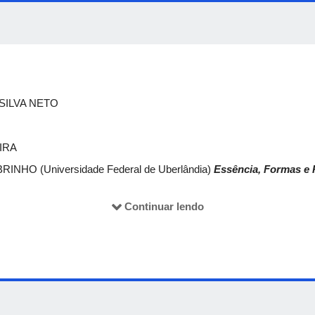
e perdida nos anos da pandemia, nesta ocasião celebraremos conjun
5semanadefilosofia
.
E SILVA NETO
EIRA
HO (Universidade Federal de Uberlândia)
Essência, Formas e 
(Universidade Federal de Uberlândia)
Continuar lendo
Erística e sua aparência
e Brasília)
O que são
endoxa
para Aristóteles? Verdade e opiniã
de São Paulo)
Platão contra a Sabedoria Socrática no Teeteto
 PÓS-GRADUAÇÃO