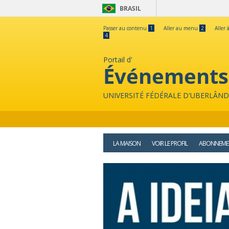
BRASIL
Passer au contenu
1
Aller au menu
2
Aller 
4
Portail d'
Événements
UNIVERSITÉ FÉDÉRALE D'UBERLÂND
LA MAISON
VOIR LE PROFIL
ABONNEME