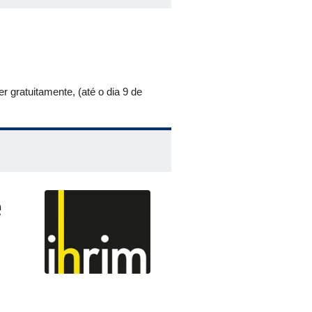
ncia Aristotélica
ecer
na: da Ruptura Epistemológica ao
gratuitamente, (até o dia 9 de
ninas na Ciência Moderna: uma
 Filosofia Grega e Legado para o
 filosofia de Alberto Magno
ntia
em Tomás de Aquino