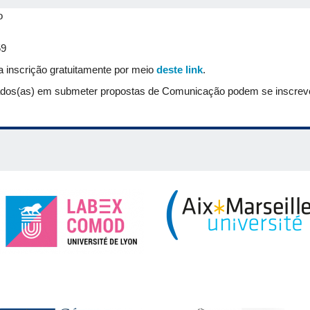
TO (UFU, bolsista CAPES)
Definições Nominais e Reais Na Ciê
o
 (UNESP, bolsista CAPES)
®
A lógica como ferramenta do conh
59
UFU, bolsista FAPEMIG)
Alquimia e a Gênese da Ciência Moder
a inscrição gratuitamente por meio
deste link
.
dos(as) em submeter propostas de Comunicação podem se inscrever 
CA (UFU, bolsista CAPES)
O apagamento das contribuições femi
itos da Caça às Bruxas
FILHO
ade Federal do Ceará)
Ciência e Filosofia na
Falsafa
: Recepção da
LVA (Universidade Federal da Bahia)
Geometria e conhecimento na
tadual Paulista - Marília)
A problemática
experimentum-ars-scie
OS SANTOS