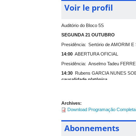
A fim de restabelecer a sazonalidad
Voir le profil
de Filosofia
.
Siga-nos também pelo Instagram:
@2
Auditório do Bloco 5S
SEGUNDA 21 OUTUBRO
Presidência: Sertório de AMORIM 
14:00
ABERTURA OFICIAL
Presidência: Anselmo Tadeu FERR
14:30
Rubens GARCIA NUNES SOBRIN
causalidade platônica
15:30
Fernando MARTINS MENDONÇA 
16:30
PAUSA
Archives:
17:00
Eduardo WOLF (Universidade d
Download Programação Completa
18:00
Evan KEELING (Universidade 
Abonnements
SESSÃO DE COMUNICAÇÕES DA