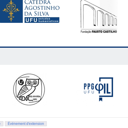
ersidade Federal de Uberlândia)
A noção de ciência em Tomás 
yon 2 Lumière)
Adversus medicos
: médecine et scepticisme à la
é Aux-Marseille)
I linguaggi di Leonardo e la ricerca di una menta
ficia Universidad Católica de Valparaíso)
La ciencia histórica hac
 PÓS-GRADUAÇÃO
QUES (UFU-UNICAEN, bolsista FAPEMIG e CAPES)
O método c
 mentis
.
GUEIREDO (UFU)
Causalidade e ciência empírica no Tratado
IDA (PPGLM-UFRJ, bolsista CAPES)
®
Ciência Humana e expe
os
 (UFOP)
®
O projeto científico de David Hume: as narrativas céti
e
Événement d'extension