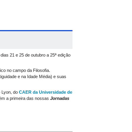
s dias 21 e 25 de outubro a 25ª edição
co no campo da Filosofia.
tiguidade e na Idade Média) e suas
 Lyon, do
CAER da Universidade de
m a primeira das nossas
Jornadas
o auditório do bloco 5S), em
também em formato remoto. As