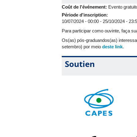
19:30
Pedro LEMGRUBER NASCIMEN
Coût de l'événement:
Evento gratuit
20:00
Gabriel RODRIGUES DA SILVA
Période d'inscription:
20:30
Discussão
10/07/2024 - 00:00
-
25/10/2024 - 23:
21:00
Lucas PEREIRA LATORRACA (
Para participar como ouvinte, faça su
Legado Simbólico
Os(as) pós-graduandos(as) interessa
21:30
Vitória Elís MARTINS FONSE
setembro) por meio
deste link
.
crítica filosófica sobre um dos efe
Soutien
22:00
Discussão
******************
TERÇA 22 OUTUBRO
Presidência: Luiz Marcos da SILVA 
9:00
Francisca GALILÉIA (Universid
Mundo Latino
10:00
Marco Aurelio OLIVEIRA DA SI
11:00
Andrey IVANOV (Universidade Es
Presidência: Vladimir CHAVES D