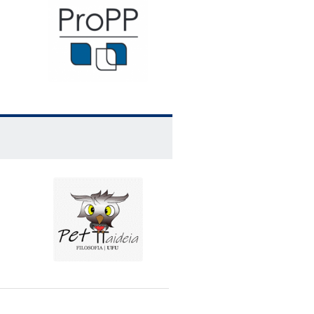
de Aquino e Guilherme de Ockham
 Renaissance
lità scientifica
ia finales del siglo XVI: B. Arias
ientífico dos modernos
rimentação: a abordagem de David
co-pirrônicas e o naturalismo