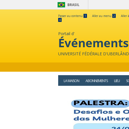
BRASIL
Passer au contenu
1
Aller au menu
2
Aller 
4
Portail d'
Événements
UNIVERSITÉ FÉDÉRALE D'UBERLÂND
LA MAISON
ABONNEMENTS
LIEU
S