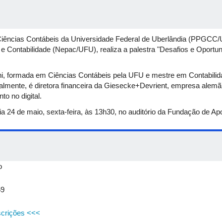
ncias Contábeis da Universidade Federal de Uberlândia (PPGCC/
e Contabilidade (Nepac/UFU), realiza a palestra "Desafios e Oport
oni, formada em Ciências Contábeis pela UFU e mestre em Contabilida
lmente, é diretora financeira da Giesecke+Devrient, empresa alemã
o no digital.
a 24 de maio, sexta-feira, às 13h30, no auditório da Fundação de Apo
o
59
scrições <<<