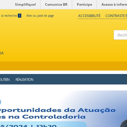
Simplifique!
Comunica BR
Participe
Acesso à infor
ACCESSIBILITÉ
CONTRASTE É
à la recherche
3
Aller au pied de page
Reche
IA
OUTIEN
RÉALISATION