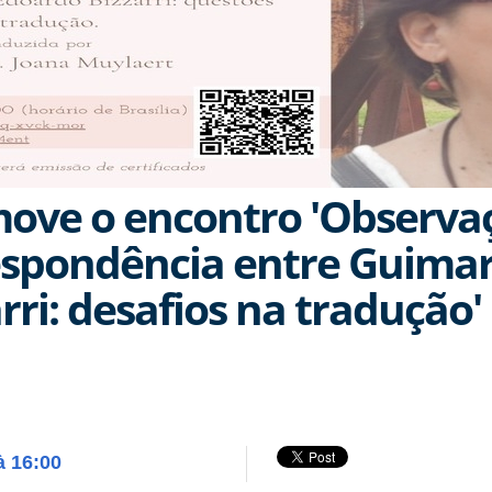
ove o encontro 'Observaç
espondência entre Guimar
ri: desafios na tradução'
à 16:00