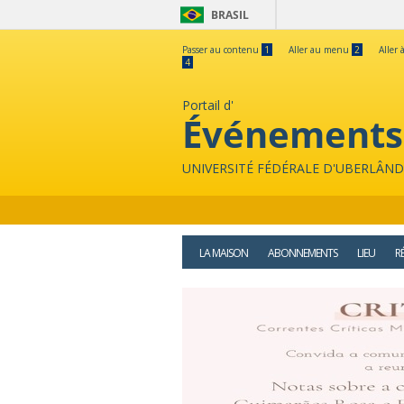
BRASIL
Passer au contenu
1
Aller au menu
2
Aller 
4
Portail d'
Événements
UNIVERSITÉ FÉDÉRALE D'UBERLÂND
LA MAISON
ABONNEMENTS
LIEU
R