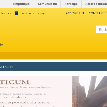
Simplifique!
Comunica BR
Participe
Acesso à infor
ACCESSIBILITÉ
CONTRASTE É
à la recherche
3
Aller au pied de page
Reche
IA
ÉALISATION