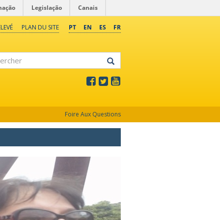
mação
Legislação
Canais
LEVÉ
PLAN DU SITE
PT
EN
ES
FR
rcher
Foire Aux Questions