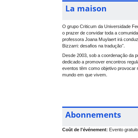
La maison
O grupo Criticum da Universidade Fe
o prazer de convidar toda a comunida
professora Joana Muylaert irá cond
Bizzarri: desafios na tradução".
Desde 2003, sob a coordenação da prof
dedicado a promover encontros regula
eventos têm como objetivo provocar
mundo em que vivem.
A sessão
on-line
está marcada para co
neste link
e a participação garantirá 
Abonnements
Coût de l'événement:
Evento gratuit