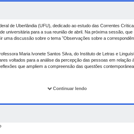
deral de Uberlândia (UFU), dedicado ao estudo das Correntes Crít
de universitária para a sua reunião de abril. Na próxima sessão, qu
uzir uma discussão sobre o tema "Observações sobre a correspondê
essora Maria Ivonete Santos Silva, do Instituto de Letras e Linguíst
res voltados para a análise da percepção das pessoas em relação à l
 reflexões que ampliem a compreensão das questões contemporâneas
meçar às 14h e tem previsão de encerramento às 16h. O material par
a emissão de certificados.
Continuar lendo
o