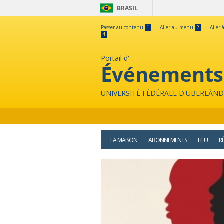
BRASIL
Passer au contenu
1
Aller au menu
2
Aller 
4
Portail d'
Événements
UNIVERSITÉ FÉDÉRALE D'UBERLÂND
LA MAISON
ABONNEMENTS
LIEU
R