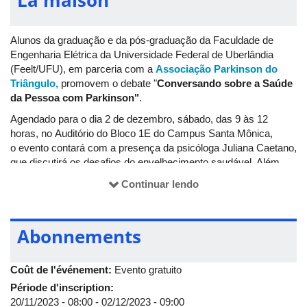
Alunos da graduação e da pós-graduação da Faculdade de
Engenharia Elétrica da Universidade Federal de Uberlândia
(Feelt/UFU), em parceria com a
Associação Parkinson do
Triângulo,
promovem o debate "
Conversando sobre a Saúde
da Pessoa com Parkinson"
.
Agendado para o dia 2 de dezembro, sábado, das 9 às 12
horas, no Auditório do Bloco 1E do Campus Santa Mônica,
o evento contará com a presença da psicóloga Juliana Caetano,
que discutirá os desafios do envelhecimento saudável. Além
disso, a nutricionista funcional Jacqueline Crozara também
Continuar lendo
estará presente para discutir a alimentação como fator de
proteção para doenças neurodegenerativas.
Abonnements
Coût de l'événement:
Evento gratuito
Période d'inscription:
20/11/2023 - 08:00
-
02/12/2023 - 09:00