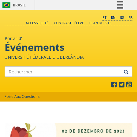
BRASIL
Simplifique!
PT
EN
ES
FR
ACCESSIBILITÉ
CONTRASTE ÉLEVÉ
PLAN DU SITE
Comunica BR
Participe
Portail d'
Acesso à informação
Événements
Legislação
UNIVERSITÉ FÉDÉRALE D'UBERLÂNDIA
Canais
Rechercher
Foire Aux Questions