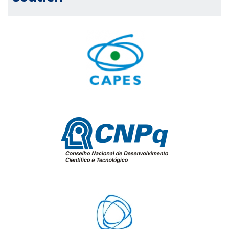
estrongiloidíase e neurocisticercose" (10 vagas)
Prof. Dr. Henrique Tomaz Gonzaga
Bianca Soares Pacheco
Greiciely Cristina De Paiva Silva
Deise Oliveira da Silva
Stephany Castro Novato
Bruna Ferreira de Oliveira Silva
Luciana Oliveira Godinho
Jovana Camargo Teixeira
Melissa de Souza Rodrigues
Clara Guimarães Santos
Iarin Barbosa de Paula
Minicurso 9: "Testes laboratoriais em alergias: "an update"" (8 vagas)
Prof. Dr. Rafael de Oliveira Resende
Prof. Dr. Ernesto Akio Taketomi
Beatriz Dornelas Marques
Giovana Bruna Gonçalves Ponciano
Rafaela Menezes Miranda
Jaqueline de Souza Rodrigues
Ester Deliane da Silva
Ana Clara Vinhal Tielmann
Lara Cecília dos Santos Ângelo
Lorena Magalhães Castro Andere de Godoy