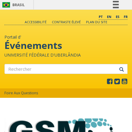
BRASIL
Simplifique!
PT
EN
ES
FR
ACCESSIBILITÉ
CONTRASTE ÉLEVÉ
PLAN DU SITE
Comunica BR
Participe
Portail d'
Acesso à informação
Événements
Legislação
UNIVERSITÉ FÉDÉRALE D'UBERLÂNDIA
Canais
Rechercher
Foire Aux Questions