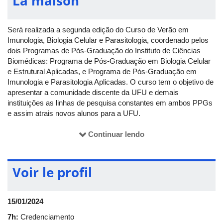
La maison
Será realizada a segunda edição do Curso de Verão em
Imunologia, Biologia Celular e Parasitologia, coordenado pelos
dois Programas de Pós-Graduação do Instituto de Ciências
Biomédicas: Programa de Pós-Graduação em Biologia Celular
e Estrutural Aplicadas, e Programa de Pós-Graduação em
Imunologia e Parasitologia Aplicadas. O curso tem o objetivo de
apresentar a comunidade discente da UFU e demais
instituições as linhas de pesquisa constantes em ambos PPGs
e assim atrais novos alunos para a UFU.
Continuar lendo
O II Curso de Verão visa promover uma integração entre os
Programas de Pós-Graduação em Imunologia e Parasitologia
Aplicadas (PPGIPA) e Biologia Celular e Estrutural Aplicadas
Voir le profil
(PPGBC), bem como permitir que alunos de diversos cursos de
nível superior das grandes áreas das Ciências Biológicas,
Biomédicas, Saúde, Agrárias, bem como áreas afins, tenham
15/01/2024
uma vivência no âmbito da Pós-Graduação da UFU.
7h:
Credenciamento