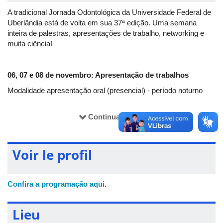
A tradicional Jornada Odontológica da Universidade Federal de
Uberlândia está de volta em sua 37ª edição. Uma semana
inteira de palestras, apresentações de trabalho, networking e
muita ciência!
06, 07 e 08 de novembro: Apresentação de trabalhos
Modalidade apresentação oral (presencial) - período noturno
Universidade Federal de Uberlândia, Campus Umuarama,
Bloco 4L, Anexo B.
Continuar lendo
O envio da submissão dos trabalhos deve ser realizado no
momento da inscrição.
Voir le profil
Confira a programação aqui
.
09, 10 e 11de novembro: Ciclo de palestras
Universidade Federal de Uberlândia, Campus Umuarama,
Lieu
Anfiteatro Bloco 8C