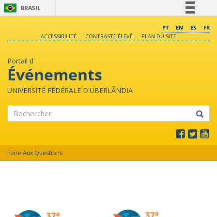
BRASIL
Simplifique!
PT
EN
ES
FR
ACCESSIBILITÉ
CONTRASTE ÉLEVÉ
PLAN DU SITE
Comunica BR
Participe
Portail d'
Acesso à informação
Événements
Legislação
UNIVERSITÉ FÉDÉRALE D'UBERLÂNDIA
Canais
Rechercher
Foire Aux Questions