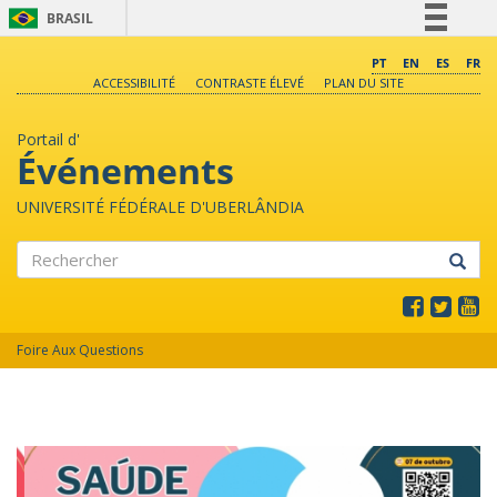
BRASIL
Simplifique!
PT
EN
ES
FR
ACCESSIBILITÉ
CONTRASTE ÉLEVÉ
PLAN DU SITE
Comunica BR
Participe
Portail d'
Acesso à informação
Événements
Legislação
UNIVERSITÉ FÉDÉRALE D'UBERLÂNDIA
Canais
Rechercher
Foire Aux Questions