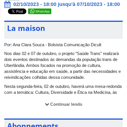
02/10/2023 - 18:00 jusqu'à 07/10/2023 - 18:00
WhatsApp
La maison
Por: Ana Clara Souza - Bolsista Comunicação Dicult
Nos dias 02 e 07 de outubro, o projeto “Saúde Trans” realizará
dois eventos destinados às demandas da população trans de
Uberlândia. Ambos focados na promoção de cultura,
assistência e educação em saúde, a partir das necessidades e
reivindicações colhidas dessa comunidade.
Nesta segunda-feira, 02 de outubro, haverá uma mesa-redonda
com a temática: Cultura, Diversidade e Ética na Medicina, às
18h30, no anfiteatro 8C da UFU - campus Umuarama. Já no
sábado, 07 de outubro, restrito para a população trans, serão
Continuar lendo
ofertadas oficinas interativas e de construção coletiva, além de
redes de apoio.
Abonnements
Ao tornar público os desafios encontrados por essa