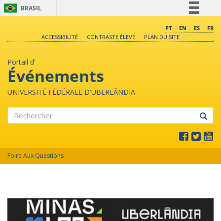
BRASIL
Simplifique!
PT
EN
ES
FR
ACCESSIBILITÉ
CONTRASTE ÉLEVÉ
PLAN DU SITE
Comunica BR
Participe
Portail d'
Acesso à informação
Événements
Legislação
UNIVERSITÉ FÉDÉRALE D'UBERLÂNDIA
Canais
Rechercher
Foire Aux Questions