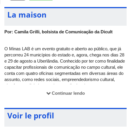
La maison
Por: Camila Grilli, bolsista de Comunicação da Dicult
O Minas LAB é um evento gratuito e aberto ao público, que já
percorreu 24 municípios do estado e, agora, chega nos dias 28
e 29 de agosto a Uberlândia. Conhecido por ter como finalidade
capacitar profissionais de comunicação no campo cultural, ele
conta com quatro oficinas segmentadas em diversas áreas do
assunto, como redes sociais, empreendedorismo cultural,
plataformas digitais e produtos audiovisuais.
Continuar lendo
O Minas LAB será sediado no Campus Santa Mônica da UFU.
A realização e organização é do
Minas Ninja
, o canal mineiro
da Mídia Ninja. Para participar das oficinas, basta se inscrever
Voir le profil
no link
portaldafloresta.org/minas-lab
, com antecedência.