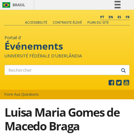
BRASIL
Simplifique!
PT
EN
ES
FR
ACCESSIBILITÉ
CONTRASTE ÉLEVÉ
PLAN DU SITE
Comunica BR
Participe
Portail d'
Acesso à informação
Événements
Legislação
UNIVERSITÉ FÉDÉRALE D'UBERLÂNDIA
Canais
Rechercher
Foire Aux Questions
Luisa Maria Gomes de
Macedo Braga