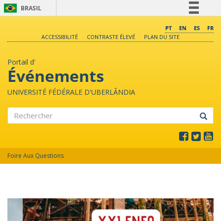
BRASIL
Simplifique!
PT
EN
ES
FR
ACCESSIBILITÉ
CONTRASTE ÉLEVÉ
PLAN DU SITE
Comunica BR
Participe
Portail d'
Acesso à informação
Événements
Legislação
UNIVERSITÉ FÉDÉRALE D'UBERLÂNDIA
Canais
Rechercher
Foire Aux Questions