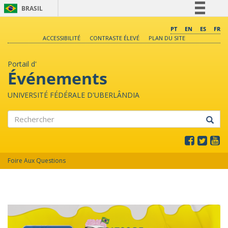
BRASIL
Simplifique!
PT
EN
ES
FR
ACCESSIBILITÉ
CONTRASTE ÉLEVÉ
PLAN DU SITE
Comunica BR
Participe
Portail d'
Acesso à informação
Événements
Legislação
UNIVERSITÉ FÉDÉRALE D'UBERLÂNDIA
Canais
Rechercher
Foire Aux Questions