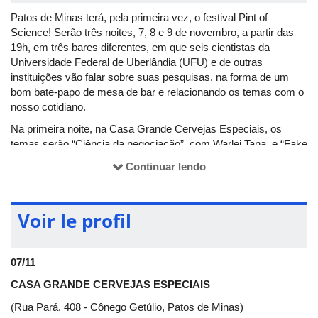
Patos de Minas terá, pela primeira vez, o festival Pint of
Science! Serão três noites, 7, 8 e 9 de novembro, a partir das
19h, em três bares diferentes, em que seis cientistas da
Universidade Federal de Uberlândia (UFU) e de outras
instituições vão falar sobre suas pesquisas, na forma de um
bom bate-papo de mesa de bar e relacionando os temas com o
nosso cotidiano.
Na primeira noite, na Casa Grande Cervejas Especiais, os
temas serão “Ciência da negociação”, com Warlei Tana, e “Fake
news nas telecomunicações”, com Pedro Luiz Lima Bertarini. A
Continuar lendo
segunda noite terá conversas sobre “Química do buteco, no
buteco e com o buteco”, com Diego Leoni Franco, e “Mitos e
verdades em alimentos”, com Marieli de Lima. Na noite de
Voir le profil
fechamento, os temas serão: “Os exames de sequenciamento
de DNA (genomas e microbiomas) valem a pena? Limitações e
relevâncias clínicas”, com Gabriel da Rocha Fernandes, e
07/11
“Plantas transgênicas”, com Aulus Estevão Anjos de Deus
Barbosa. Veja mais detalhes sobre as apresentações na
CASA GRANDE CERVEJAS ESPECIAIS
programação abaixo.
(Rua Pará, 408 - Cônego Getúlio, Patos de Minas)
“Esse evento tem a finalidade de dialogar sobre ciência de