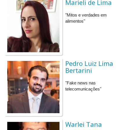
Marieli de Lima
lazer e descontração. Venha compreender algumas das
belezas que a química proporciona e fazer você mesmo os
"Mitos e verdades em
experimentos. Quem sabe você não seja o próximo a
alimentos"
disseminar esse conhecimento ampliando os assuntos das
famosas conversas de boteco?
20h – “Mitos e Verdades em Alimentos”, com Marieli de
Lima
Uma variedade assombrosa de opções de alimentos está
Pedro Luiz Lima
disponível graças ao avanço da tecnologia. Ao mesmo tempo, a
Bertarini
recente explosão do interesse pelo alimento, inclusive nas
redes sociais, traz o desejo de entender suas propriedades e
"Fake news nas
benefícios. Mas atenção! Muito do que se diz por aí é mito! A
telecomunicações"
Engenharia de Alimentos vai te ajudar a entender melhor esse
universo, com fatos científicos!
20h30 às 21h – Bate-papo com os palestrantes
Warlei Tana