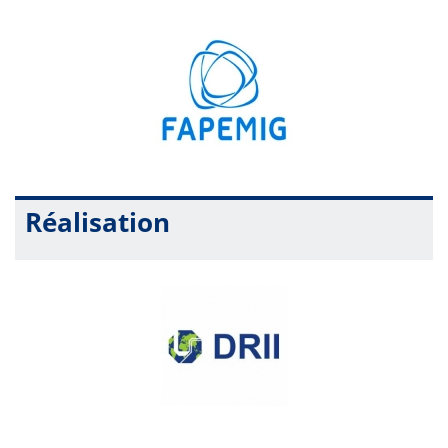
Estude na Alemanha! - DAAD Brasil:
https://conferenciaweb.rnp.br/webconf/estude-na-alemanha-
daad-brasil
Campus France:
https://conferenciaweb.rnp.br/webconf/campus-france
18:00 às 20:00
- Oficina: Rankings em foco
Link:
https://conferenciaweb.rnp.br/webconf/maira-sueco-
maegava-cordula
Réalisation
Para comprovante de PRESENÇA e CERTIFICADO
cadastre-se em
https://www.even3.com.br/interufu-2022-
266840/
e INSCREVA-SE para as sessões das quais
participará.
07 de dezembro – quarta-feira – manhã: PRESENCIAL
(Auditório 5S - Campus Santa Mônica)
08:00 às 9:30
– Mesa redonda CAPES-PRINT - Grupo