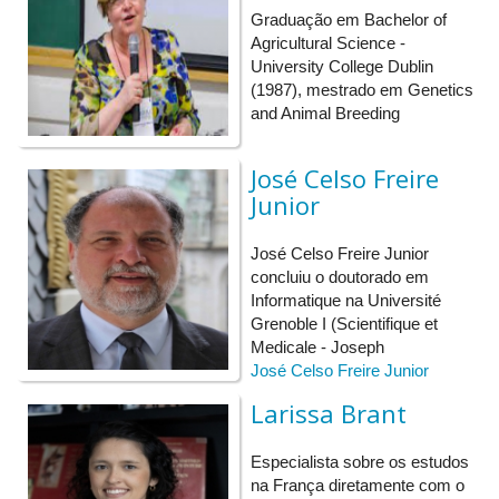
Sala 2: Governança e Institucionalização da
Graduação em Bachelor of
internacionalização (B) - Resumos: 592843; 593329; 593810 e
Agricultural Science -
594085
University College Dublin
Link de acesso:
https://conferenciaweb.rnp.br/webconf/sala-
(1987), mestrado em Genetics
2-governanca-e-institucionali...
and Animal Breeding
Sala 3: Intercâmbio em diferentes contextos e Língua,
Linguagem e Cultura na internacionalização - Resumos:
José Celso Freire
588427; 588472; 589108 e 594103
Junior
Link de acesso:
https://conferenciaweb.rnp.br/webconf/sala-
3-intercambio-em-diferentes-c...
José Celso Freire Junior
Sala 4: Internacionalização no ensino, pesquisa e extensão
concluiu o doutorado em
- Resumos: 590465; 590786; 593206; 593488 e 593705
Informatique na Université
Link de acesso:
https://conferenciaweb.rnp.br/webconf/sala-
Grenoble I (Scientifique et
4-internacionalizacao-no-ensi...
Medicale - Joseph
Sala 5: Tensões e soluções na internacionalização
José Celso Freire Junior
- Resumos: 588426; 589032; 592913; 593687 e 594007
Larissa Brant
Link de acesso:
https://conferenciaweb.rnp.br/webconf/sala-
5-tensoes-e-solucoes-na-inter...
Especialista sobre os estudos
na França diretamente com o