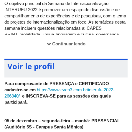
O objetivo principal da Semana de Internacionalização
INTERUFU 2022 é promover um espaço de discussão e de
compartilhamento de experiências e de pesquisas, com o tema
de projetos de internacionalização em foco. As temáticas desta
semana incluem questões relacionadas a: CAPES
PRINT, mobilidade, língua, linguagem e cultura, governança,
ensino, pesquisa e extensão, tanto na academia quanto na
Continuar lendo
comunidade geral. Nesse sentido, a semana também se torna
um espaço de aprendizagem e capacitação para servidores,
discentes e comunidade externa.
Voir le profil
Eixos Temáticos:
Intercâmbio em diferentes contextos:
Apresente sua
Para comprovante de PRESENÇA e CERTIFICADO
experiência como intercambista, voluntário em
cadastre-se em
https://www.even3.com.br/interufu-2022-
associações de intercâmbios, membro de família
266840/
e INSCREVA-SE para as sessões das quais
hospedeira ou pesquisador sobre experiências de
participará.
intercâmbios.
Língua, Linguagem e Cultura na
internacionalização:
Socialize experiências de ensino,
05 de dezembro – segunda-feira – manhã: PRESENCIAL
pesquisa e extensão relacionadas à importância de se
(Auditório 5S - Campus Santa Mônica)
compreender o papel da língua, da linguagem e da cultura