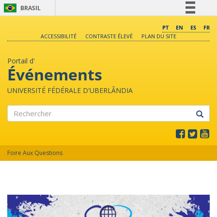
BRASIL
Simplifique!
PT
EN
ES
FR
ACCESSIBILITÉ
CONTRASTE ÉLEVÉ
PLAN DU SITE
Comunica BR
Participe
Portail d'
Acesso à informação
Événements
Legislação
UNIVERSITÉ FÉDÉRALE D'UBERLÂNDIA
Canais
Rechercher
Foire Aux Questions