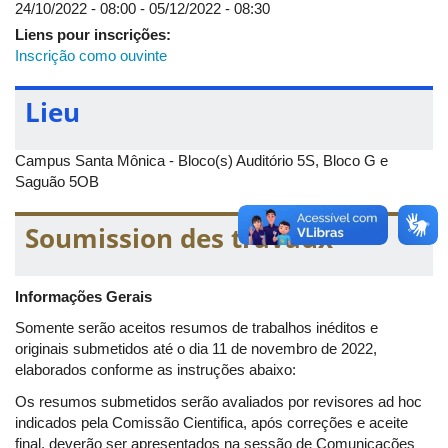
24/10/2022 - 08:00
-
05/12/2022 - 08:30
P4-Processos biomecânicos reabilitadores e reparadores
Liens pour inscrições:
em odontologia: impacto na saúde e na qualidade de vida das
Inscrição como ouvinte
pessoas
https://bit.ly/InterUFU-CAPES-PrInt-P4
Lieu
P5-Inovações e desaﬁos socioambientais na modernidade
do Cerrado Brasileiro e seus vínculos com economia
sustentável.
Campus Santa Mônica - Bloco(s) Auditório 5S, Bloco G e
https://bit.ly/InterUFU-CAPES-PrInt-P5
Saguão 5OB
P6-Novas Tecnologias para produção, conversão e
armazenamento de Energia de forma sustentável e eﬁciente
Soumission des travaux
https://bit.ly/InterUFU-CAPES-PrInt-P6
P7-Novos materiais e tecnologias para a indústria e uma
Informações Gerais
sociedade conectada (SALA A)
https://bit.ly/InterUFU-CAPES-PrInt-P7-A
Somente serão aceitos resumos de trabalhos inéditos e
originais submetidos até o dia 11 de novembro de 2022,
P7-Novos materiais e tecnologias para a indústria e uma
elaborados conforme as instruções abaixo:
sociedade conectada (SALA B)
https://bit.ly/InterUFU-CAPES-PrInt-P7-B
Os resumos submetidos serão avaliados por revisores ad hoc
indicados pela Comissão Cientifica, após correções e aceite
P8-Soluções Tecnológicas para Agropecuária e
final, deverão ser apresentados na sessão de Comunicações
Conservação Ambiental