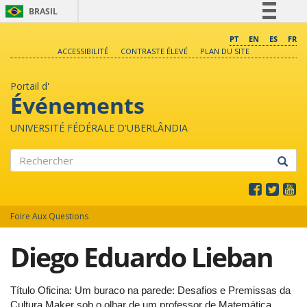
BRASIL
Simplifique!
PT
EN
ES
FR
ACCESSIBILITÉ
CONTRASTE ÉLEVÉ
PLAN DU SITE
Comunica BR
Participe
Portail d'
Acesso à informação
Événements
Legislação
UNIVERSITÉ FÉDÉRALE D'UBERLÂNDIA
Canais
Rechercher
Foire Aux Questions
Diego Eduardo Lieban
Título Oficina: Um buraco na parede: Desafios e Premissas da
Cultura Maker sob o olhar de um professor de Matemática.