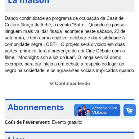
Dando continuidade ao programa de ocupação da Casa de
Cultura Graça do Aché, o evento "Bafro - Quando eu passar
ninguém mais vai dar risada" acontece neste sábado, 22 de
setembro, e tem como objetivo: celebrar e dar visibilidade à
comunidade negra LGBT+. O projeto será dividido em duas
partes: primeiro, terá a presença de um Cine Debate com o
filme, “Moonlight: sob a luz do luar”. O longa servirá como
exemplo, para dar início a um debate a respeito do lugar do
negro na sociedade, e os agravantes sociais implicados quando
a condição étnico-racial está atrelada as questões da
diversidade sexual e vulnerabilidade social.
Continuar lendo
Após isso, haverá o Sarau Cultural “Bafro”. Esta iniciativa será
um espaço de apresentação dos trabalhos de artistas da cultura
Abonnements
afro, e também, de socialização entre os participantes do
evento. O evento é gratuito e aberto para todos os públicos,
além disso, ele também faz parte do programa de ocupação da
Coût de l'événement:
Evento gratuito
Casa de Cultura Graça do Aché, que teve o seu ínício no último
dia 15 de setembro, com o projeto "A Áfrca que vive em mim
também vive em você".