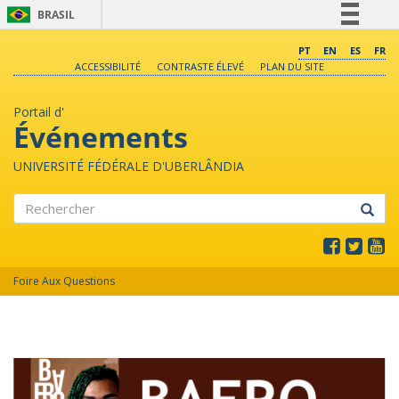
BRASIL
Simplifique!
PT
EN
ES
FR
ACCESSIBILITÉ
CONTRASTE ÉLEVÉ
PLAN DU SITE
Comunica BR
Participe
Portail d'
Acesso à informação
Événements
Legislação
UNIVERSITÉ FÉDÉRALE D'UBERLÂNDIA
Canais
Rechercher
Foire Aux Questions