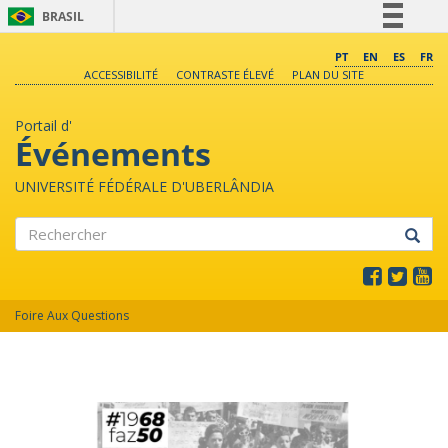
BRASIL
Simplifique!
PT
EN
ES
FR
ACCESSIBILITÉ
CONTRASTE ÉLEVÉ
PLAN DU SITE
Comunica BR
Participe
Portail d'
Acesso à informação
Événements
Legislação
UNIVERSITÉ FÉDÉRALE D'UBERLÂNDIA
Canais
Rechercher
Foire Aux Questions