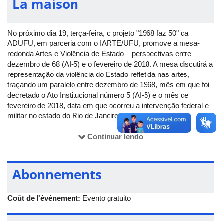
La maison
No próximo dia 19, terça-feira, o projeto "1968 faz 50" da
ADUFU, em parceria com o IARTE/UFU, promove a mesa-
redonda Artes e Violência de Estado – perspectivas entre
dezembro de 68 (AI-5) e o fevereiro de 2018. A mesa discutirá a
representação da violência do Estado refletida nas artes,
traçando um paralelo entre dezembro de 1968, mês em que foi
decretado o Ato Institucional número 5 (AI-5) e o mês de
fevereiro de 2018, data em que ocorreu a intervenção federal e
militar no estado do Rio de Janeiro.
A mesa será composta pelos professores Adalberto Paranhos
(INCIS/UFU), Narciso Telles (IARTE/UFU) e mediada por
Continuar lendo
Paulina Caon (IARTE/UFU) e Eduardo Tullio (IARTE/UFU).
Abonnements
Coût de l'événement:
Evento gratuito