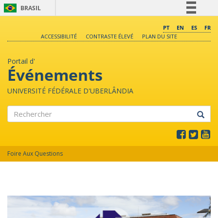
BRASIL
Simplifique!
PT
EN
ES
FR
ACCESSIBILITÉ
CONTRASTE ÉLEVÉ
PLAN DU SITE
Comunica BR
Participe
Portail d'
Acesso à informação
Événements
Legislação
UNIVERSITÉ FÉDÉRALE D'UBERLÂNDIA
Canais
Rechercher
Foire Aux Questions