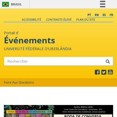
BRASIL
Simplifique!
PT
EN
ES
FR
ACCESSIBILITÉ
CONTRASTE ÉLEVÉ
PLAN DU SITE
Comunica BR
Participe
Portail d'
Acesso à informação
Événements
Legislação
UNIVERSITÉ FÉDÉRALE D'UBERLÂNDIA
Canais
Rechercher
Foire Aux Questions