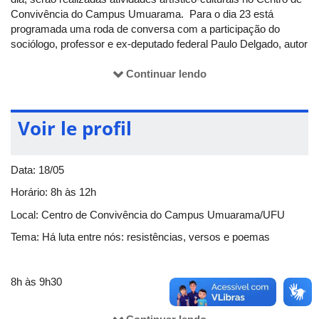
Convivência do Campus Umuarama. Para o dia 23 está
programada uma roda de conversa com a participação do
sociólogo, professor e ex-deputado federal Paulo Delgado, autor
da Lei da Reforma Psiquiátrica (Lei 10.216/2001).
Continuar lendo
É necessárifo fazer
inscrição
apenas para a Roda de
Conversa.
Voir le profil
Data: 18/05
Horário: 8h às 12h
Local: Centro de Convivência do Campus Umuarama/UFU
Tema: Há luta entre nós: resistências, versos e poemas
8h às 9h30
- Acolhida, batuque e café da manhã comunitário