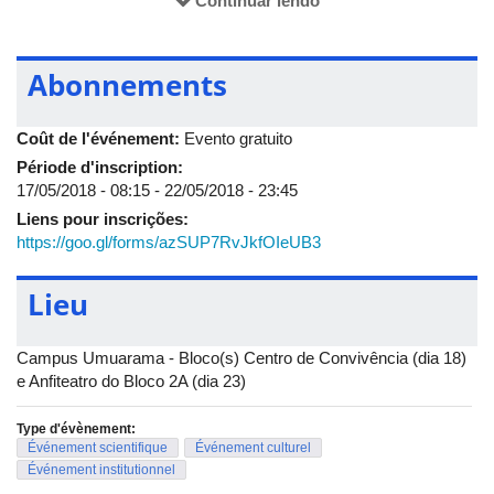
Continuar lendo
9h30 às 10h
Abonnements
- Manifestações artísticas relacionadas ao tema Luta
Antimanicomial
Coût de l'événement:
Evento gratuito
- Projeto Dê Lírios
Période d'inscription:
- Declamação de poesia: Tatiana Santana
17/05/2018 - 08:15
-
22/05/2018 - 23:45
10h
Liens pour inscrições:
https://goo.gl/forms/azSUP7RvJkfOIeUB3
Dramatização do conto “O doido da garrafa” de Adriana
Falcão
Lieu
Fundação Associação Brasileira de Saúde Mental
(Abrasme)
Campus Umuarama - Bloco(s) Centro de Convivência (dia 18)
e Anfiteatro do Bloco 2A (dia 23)
Dia: 23 de maio de 2018
Horário: 8h às 12h
Type d'évènement:
Événement scientifique
Événement culturel
Local: Bloco 2A (Campus Umuarama)
Événement institutionnel
Inscrições:
https://goo.gl/forms/azSUP7RvJkfOIeUB3