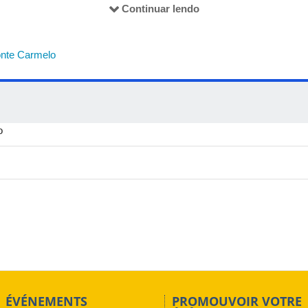
Continuar lendo
ra a comunicação: superando a timidez no meio acadêmico” - 15h às
nte Carmelo
o
ÉVÉNEMENTS
PROMOUVOIR VOTRE