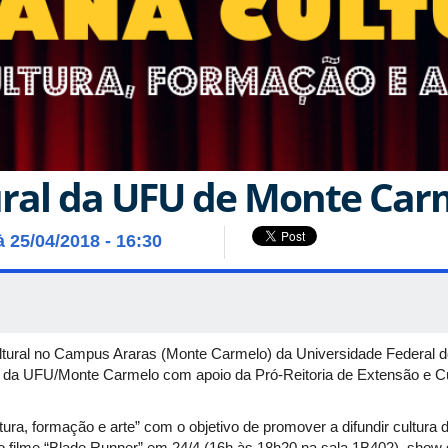
ral da UFU de Monte Car
à 25/04/2018 - 16:30
tural no Campus Araras (Monte Carmelo) da Universidade Federal d
 da UFU/Monte Carmelo com apoio da Pró-Reitoria de Extensão e Cul
ra, formação e arte” com o objetivo de promover a difundir cultura 
 filme “Blade Runner” em 24/4 (16h às 18h20 na sala 1B402), show 