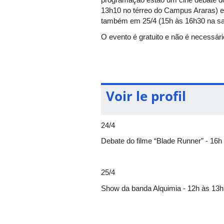
13h10 no térreo do Campus Araras) e 
também em 25/4 (15h às 16h30 na sa
O evento é gratuito e não é necessár
(34) 3810-1065
.
Voir le profil
24/4
Debate do filme “Blade Runner” - 16h
25/4
Show da banda Alquimia - 12h às 13
25/4