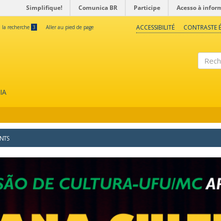
Simplifique!
Comunica BR
Participe
Acesso à infor
ACCESSIBILITÉ
CONTRASTE É
à la recherche
3
Aller au pied de page
Reche
IA
NTS