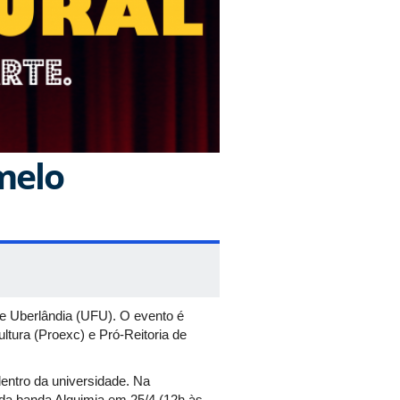
melo
e Uberlândia (UFU). O evento é
tura (Proexc) e Pró-Reitoria de
dentro da universidade. Na
da banda Alquimia em 25/4 (12h às