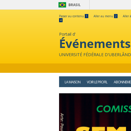
BRASIL
Passer au contenu
1
Aller au menu
2
Aller 
4
Portail d'
Événements
UNIVERSITÉ FÉDÉRALE D'UBERLÂND
LA MAISON
VOIR LE PROFIL
ABONNEME